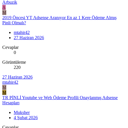
Arbuzik
A
M
2019 Öncesi YT Adsense Aranıyor En az 1 Kere Ödeme Almış
Pinli Olmalı?
mtahir42
27 Haziran 2026
Cevaplar
0
Görüntüleme
220
27 Haziran 2026
mtahir42
M
M
TR PİNLİ Youtube ve Web Ödeme Profili Onaylanmış Adsense
Hesapları
Muksher
4 Şubat 2026
Cevaplar