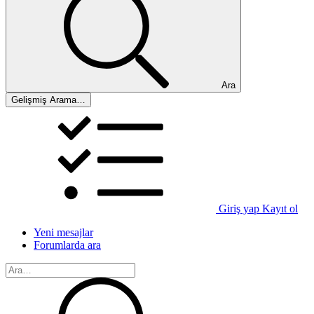
Ara
Gelişmiş Arama…
Giriş yap
Kayıt ol
Yeni mesajlar
Forumlarda ara