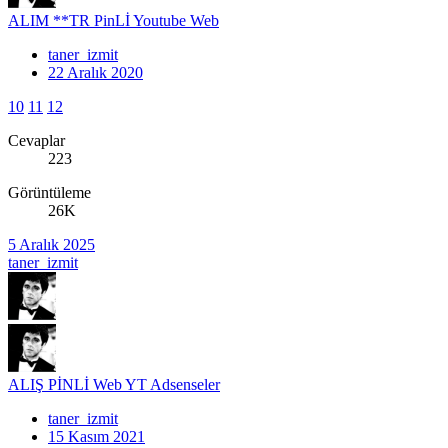
ALIM **TR PinLİ Youtube Web
taner_izmit
22 Aralık 2020
10
11
12
Cevaplar
223
Görüntüleme
26K
5 Aralık 2025
taner_izmit
ALIŞ PİNLİ Web YT Adsenseler
taner_izmit
15 Kasım 2021