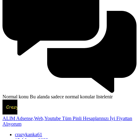
Normal konu
Bu alanda sadece normal konular listelenir
ALIM Adsense,Web,Youtube Tüm Pinli Hesaplarınızı İyi Fiyattan
Alıyorum
crazykanka61