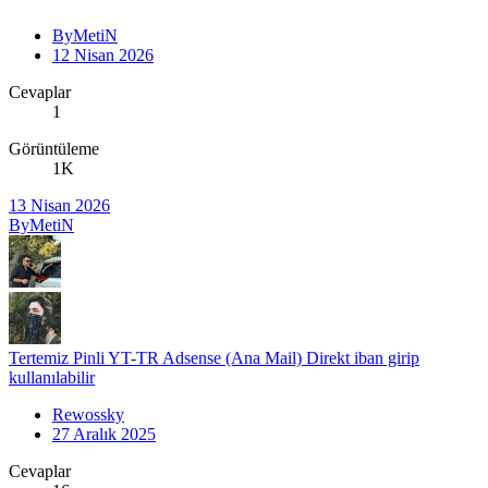
ByMetiN
12 Nisan 2026
Cevaplar
1
Görüntüleme
1K
13 Nisan 2026
ByMetiN
Tertemiz Pinli YT-TR Adsense (Ana Mail) Direkt iban girip
kullanılabilir
Rewossky
27 Aralık 2025
Cevaplar