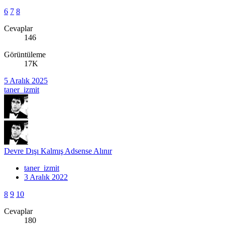
6
7
8
Cevaplar
146
Görüntüleme
17K
5 Aralık 2025
taner_izmit
Devre Dışı Kalmış Adsense Alınır
taner_izmit
3 Aralık 2022
8
9
10
Cevaplar
180