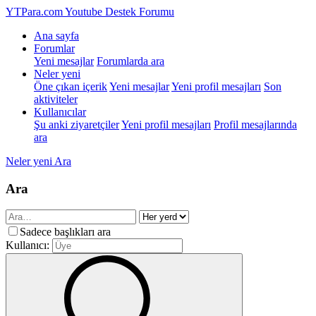
YTPara.com
Youtube Destek Forumu
Ana sayfa
Forumlar
Yeni mesajlar
Forumlarda ara
Neler yeni
Öne çıkan içerik
Yeni mesajlar
Yeni profil mesajları
Son
aktiviteler
Kullanıcılar
Şu anki ziyaretçiler
Yeni profil mesajları
Profil mesajlarında
ara
Neler yeni
Ara
Ara
Sadece başlıkları ara
Kullanıcı: