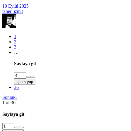
19 Eylül 2025
taner_izmit
1
2
3
…
Sayfaya git
İşlem yap
36
Sonraki
1 of 36
Sayfaya git