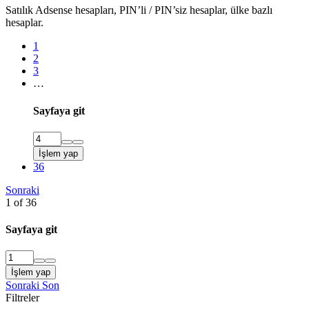
Satılık Adsense hesapları, PIN’li / PIN’siz hesaplar, ülke bazlı
hesaplar.
1
2
3
…
Sayfaya git
İşlem yap
36
Sonraki
1 of 36
Sayfaya git
İşlem yap
Sonraki
Son
Filtreler