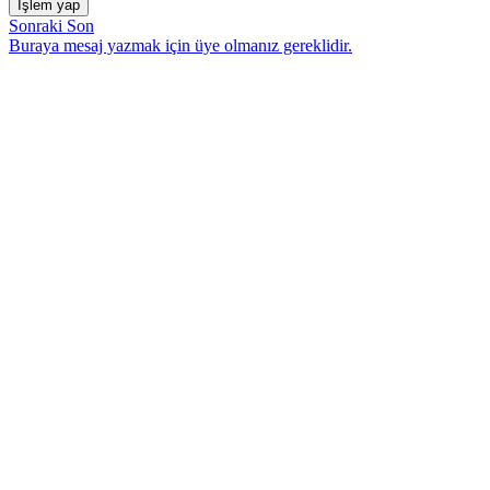
İşlem yap
Sonraki
Son
Buraya mesaj yazmak için üye olmanız gereklidir.