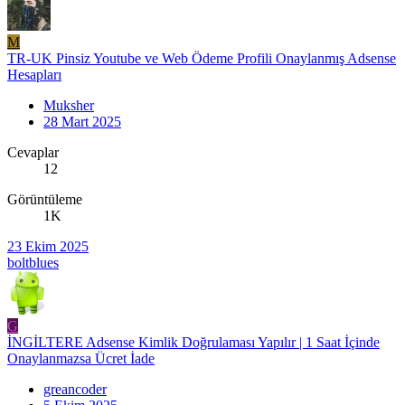
M
TR-UK Pinsiz Youtube ve Web Ödeme Profili Onaylanmış Adsense
Hesapları
Muksher
28 Mart 2025
Cevaplar
12
Görüntüleme
1K
23 Ekim 2025
boltblues
G
İNGİLTERE Adsense Kimlik Doğrulaması Yapılır | 1 Saat İçinde
Onaylanmazsa Ücret İade
greancoder