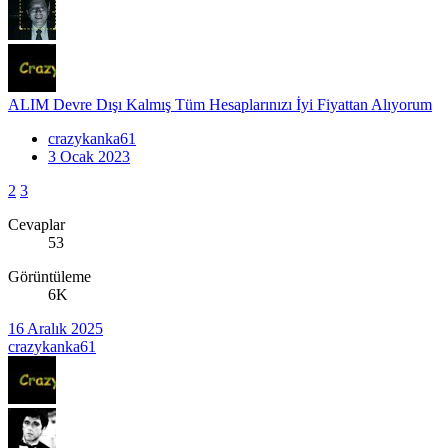
ALIM Devre Dışı Kalmış Tüm Hesaplarınızı İyi Fiyattan Alıyorum
crazykanka61
3 Ocak 2023
2
3
Cevaplar
53
Görüntüleme
6K
16 Aralık 2025
crazykanka61