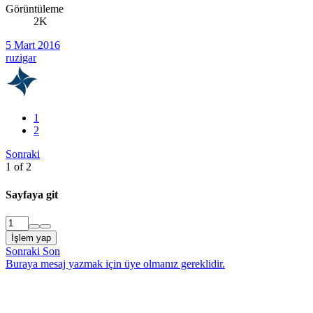
Görüntüleme
2K
5 Mart 2016
ruzigar
1
2
Sonraki
1 of 2
Sayfaya git
İşlem yap
Sonraki
Son
Buraya mesaj yazmak için üye olmanız gereklidir.