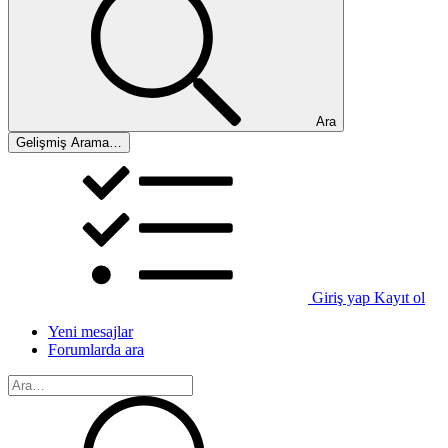
Ara
Gelişmiş Arama…
Giriş yap
Kayıt ol
Yeni mesajlar
Forumlarda ara