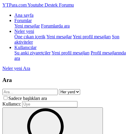
YTPara.com
Youtube Destek Forumu
Ana sayfa
Forumlar
Yeni mesajlar
Forumlarda ara
Neler yeni
Öne çıkan içerik
Yeni mesajlar
Yeni profil mesajları
Son
aktiviteler
Kullanıcılar
Şu anki ziyaretçiler
Yeni profil mesajları
Profil mesajlarında
ara
Neler yeni
Ara
Ara
Sadece başlıkları ara
Kullanıcı: