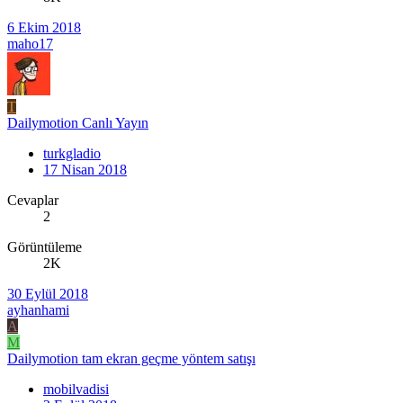
6 Ekim 2018
maho17
T
Dailymotion Canlı Yayın
turkgladio
17 Nisan 2018
Cevaplar
2
Görüntüleme
2K
30 Eylül 2018
ayhanhami
A
M
Dailymotion tam ekran geçme yöntem satışı
mobilvadisi