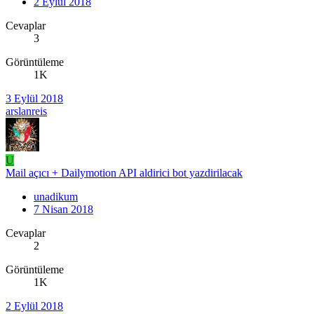
2 Eylül 2018
Cevaplar
3
Görüntüleme
1K
3 Eylül 2018
arslanreis
U
Mail açıcı + Dailymotion API aldirici bot yazdirilacak
unadikum
7 Nisan 2018
Cevaplar
2
Görüntüleme
1K
2 Eylül 2018