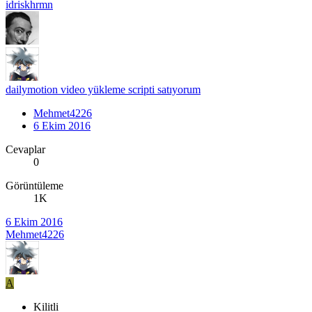
idriskhrmn
dailymotion video yükleme scripti satıyorum
Mehmet4226
6 Ekim 2016
Cevaplar
0
Görüntüleme
1K
6 Ekim 2016
Mehmet4226
A
Kilitli