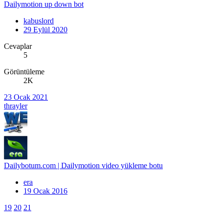
Dailymotion up down bot
kabuslord
29 Eylül 2020
Cevaplar
5
Görüntüleme
2K
23 Ocak 2021
thrayler
Dailybotum.com | Dailymotion video yükleme botu
era
19 Ocak 2016
19
20
21