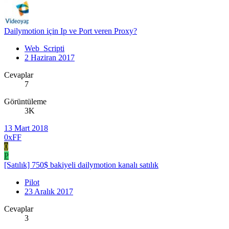
Dailymotion için Ip ve Port veren Proxy?
Web_Scripti
2 Haziran 2017
Cevaplar
7
Görüntüleme
3K
13 Mart 2018
0xFF
0
P
[Satılık] 750$ bakiyeli dailymotion kanalı satılık
Pilot
23 Aralık 2017
Cevaplar
3