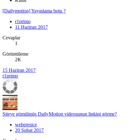
Kilitli
[Dailymotion] Yayınlama botu ?
r1primo
11 Haziran 2017
Cevaplar
1
Görüntüleme
2K
15 Haziran 2017
r1primo
Siteye gömülmüş DailyMotion videosunun linkini görme?
weberesice
20 Şubat 2017