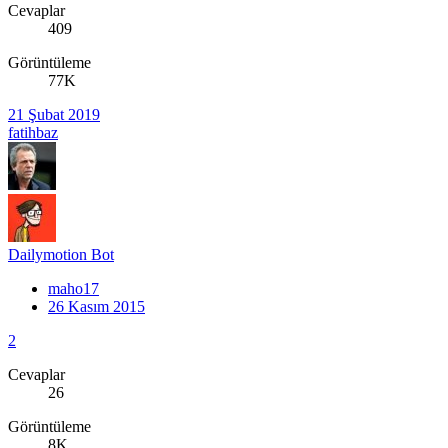
Cevaplar
409
Görüntüleme
77K
21 Şubat 2019
fatihbaz
Dailymotion Bot
maho17
26 Kasım 2015
2
Cevaplar
26
Görüntüleme
8K