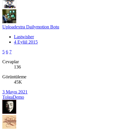
Uploadextra Dailymotion Botu
Lastwisher
4 Eylül 2015
5
6
7
Cevaplar
136
Görüntüleme
45K
3 Mayıs 2021
TolgaDemo