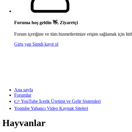
Foruma hoş geldin 👋, Ziyaretçi
Forum içeriğine ve tüm hizmetlerimize erişim sağlamak için lütf
Giriş yap
Şimdi kayıt ol
Ana sayfa
Forumlar
👉 YouTube İçerik Üretimi ve Gelir Sistemleri
Youtube Yabancı Video Kaynak Siteleri
Hayvanlar