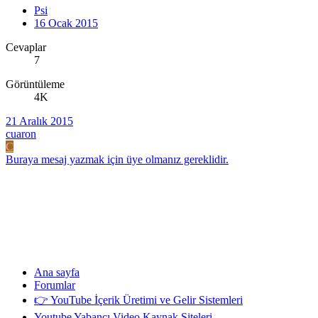
Psi
16 Ocak 2015
Cevaplar
7
Görüntüleme
4K
21 Aralık 2015
cuaron
C
Buraya mesaj yazmak için üye olmanız gereklidir.
Ana sayfa
Forumlar
👉 YouTube İçerik Üretimi ve Gelir Sistemleri
Youtube Yabancı Video Kaynak Siteleri