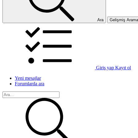
Ara
Gelişmiş Aram
Giriş yap
Kayıt ol
Yeni mesajlar
Forumlarda ara