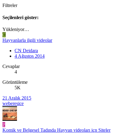
Filtreler
Seçilenleri göster:
Yükleniyor…
C
Hayvanlarla ilgili videolar
CN Deidara
4 Ağustos 2014
Cevaplar
4
Görüntüleme
5K
21 Aralık 2015
weberesice
P
Komik ve Belgesel Tadında Hayvan videoları içn Siteler