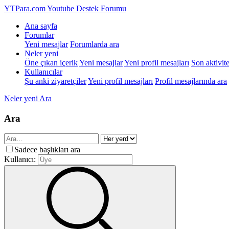
YTPara.com
Youtube Destek Forumu
Ana sayfa
Forumlar
Yeni mesajlar
Forumlarda ara
Neler yeni
Öne çıkan içerik
Yeni mesajlar
Yeni profil mesajları
Son aktivite
Kullanıcılar
Şu anki ziyaretçiler
Yeni profil mesajları
Profil mesajlarında ara
Neler yeni
Ara
Ara
Sadece başlıkları ara
Kullanıcı: