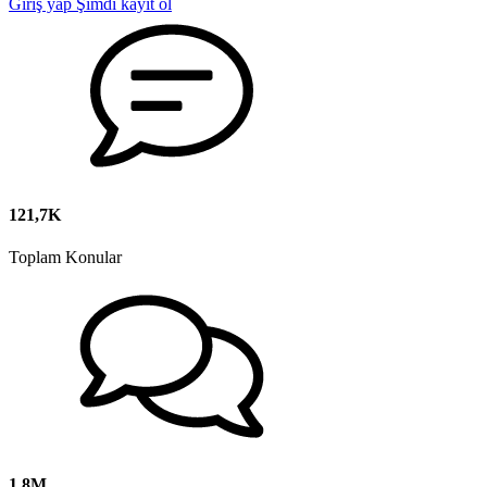
Giriş yap
Şimdi kayıt ol
121,7K
Toplam Konular
1,8M