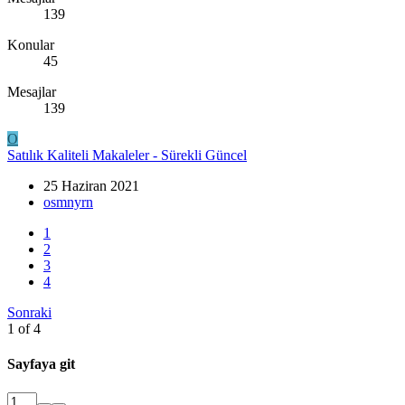
139
Konular
45
Mesajlar
139
O
Satılık Kaliteli Makaleler - Sürekli Güncel
25 Haziran 2021
osmnyrn
1
2
3
4
Sonraki
1 of 4
Sayfaya git