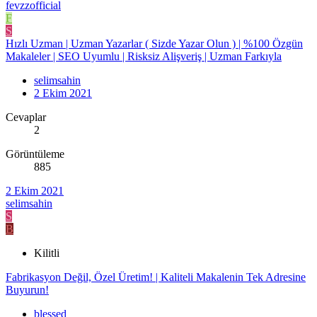
fevzzofficial
F
S
Hızlı Uzman | Uzman Yazarlar ( Sizde Yazar Olun ) | %100 Özgün
Makaleler | SEO Uyumlu | Risksiz Alişveriş | Uzman Farkıyla
selimsahin
2 Ekim 2021
Cevaplar
2
Görüntüleme
885
2 Ekim 2021
selimsahin
S
B
Kilitli
Fabrikasyon Değil, Özel Üretim! | Kaliteli Makalenin Tek Adresine
Buyurun!
blessed