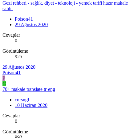
Gezi rehberi - sağlık, diyet - teknoloji - yemek tarifi hazır makale
satılır
Poison41
29 Ağustos 2020
Cevaplar
0
Görüntüleme
925
29 Ağustos 2020
Poison41
P
C
70+ makale translate tr-eng
cnrsngl
10 Haziran 2020
Cevaplar
0
Görüntüleme
992