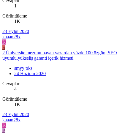
Cevaplar
1
Görüntüleme
1K
23 Eylül 2020
kaaan28x
K
S
2 Üniversite mezunu bayan yazardan yüzde 100 özgün, SEO
uyumlu,yükseliş garanti içerik hizmeti
smyy trks
24 Haziran 2020
Cevaplar
4
Görüntüleme
1K
23 Eylül 2020
kaaan28x
K
P