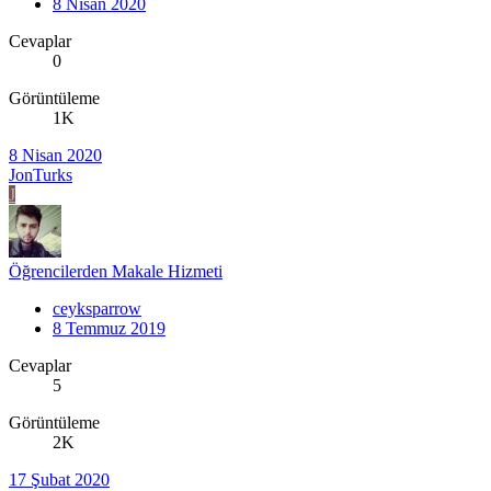
8 Nisan 2020
Cevaplar
0
Görüntüleme
1K
8 Nisan 2020
JonTurks
J
Öğrencilerden Makale Hizmeti
ceyksparrow
8 Temmuz 2019
Cevaplar
5
Görüntüleme
2K
17 Şubat 2020