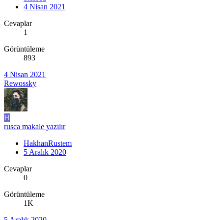
4 Nisan 2021
Cevaplar
1
Görüntüleme
893
4 Nisan 2021
Rewossky
H
rusca makale yazılır
HakhanRustem
5 Aralık 2020
Cevaplar
0
Görüntüleme
1K
5 Aralık 2020