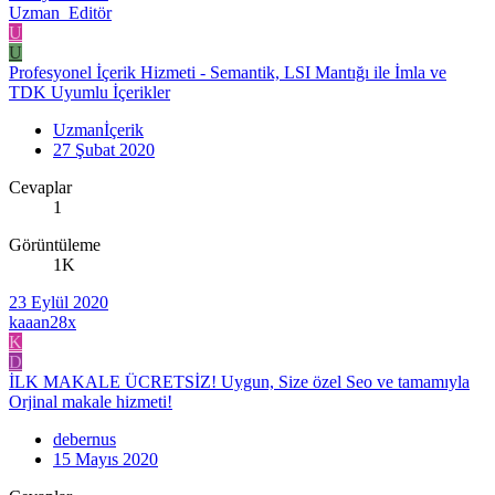
Uzman_Editör
U
U
Profesyonel İçerik Hizmeti - Semantik, LSI Mantığı ile İmla ve
TDK Uyumlu İçerikler
Uzmanİçerik
27 Şubat 2020
Cevaplar
1
Görüntüleme
1K
23 Eylül 2020
kaaan28x
K
D
İLK MAKALE ÜCRETSİZ! Uygun, Size özel Seo ve tamamıyla
Orjinal makale hizmeti!
debernus
15 Mayıs 2020