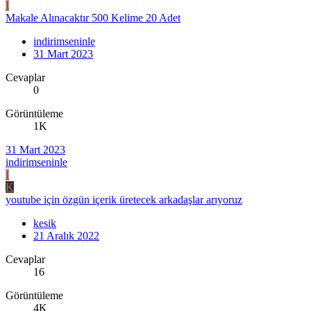
I
Makale Alınacaktır 500 Kelime 20 Adet
indirimseninle
31 Mart 2023
Cevaplar
0
Görüntüleme
1K
31 Mart 2023
indirimseninle
I
K
youtube için özgün içerik üretecek arkadaşlar arıyoruz
kesik
21 Aralık 2022
Cevaplar
16
Görüntüleme
4K