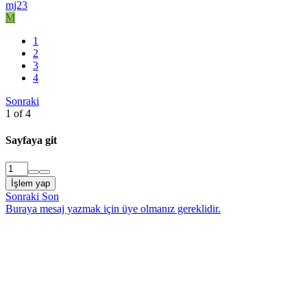
mj23
M
1
2
3
4
Sonraki
1 of 4
Sayfaya git
İşlem yap
Sonraki
Son
Buraya mesaj yazmak için üye olmanız gereklidir.