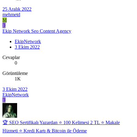
25 Aralık 2022
mehmetd
M
E
Ekip Network Seo Content Agency
EkipNetwork
3 Ekim 2022
Cevaplar
0
Görüntüleme
1K
3 Ekim 2022
EkipNetwork
E
🏆 SEO Sertifikalı Yazardan ⭐ 100 Kelimesi 2 TL ⭐ Makale
Hizmeti ⭐ Kredi Kartı & Bitcoin ile Ödeme