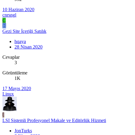
10 Haziran 2020
cnrsngl
C
H
Gezi Site İçeriği Satılık
hqaya
28 Nisan 2020
Cevaplar
3
Görüntüleme
1K
17 Mayıs 2020
Linux
J
LSI Sistemli Profesyonel Makale ve Editörlük Hizmeti
JonTurks