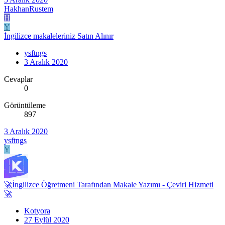
HakhanRustem
H
Y
İngilizce makaleleriniz Satın Alınır
ysftngs
3 Aralık 2020
Cevaplar
0
Görüntüleme
897
3 Aralık 2020
ysftngs
Y
🚀İngilizce Öğretmeni Tarafından Makale Yazımı - Çeviri Hizmeti
🚀
Kotyora
27 Eylül 2020