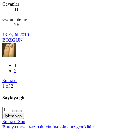
Cevaplar
11
Görüntüleme
2K
13 Eylül 2016
BOZGUN
1
2
Sonraki
1 of 2
Sayfaya git
İşlem yap
Sonraki
Son
Buraya mesaj yazmak için üye olmanız gereklidir.