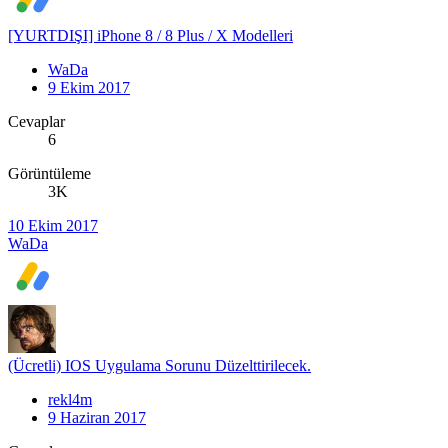
[YURTDIŞI] iPhone 8 / 8 Plus / X Modelleri
WaDa
9 Ekim 2017
Cevaplar
6
Görüntüleme
3K
10 Ekim 2017
WaDa
(Ücretli) IOS Uygulama Sorunu Düzelttirilecek.
rekl4m
9 Haziran 2017