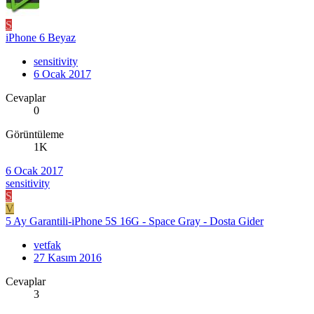
S
iPhone 6 Beyaz
sensitivity
6 Ocak 2017
Cevaplar
0
Görüntüleme
1K
6 Ocak 2017
sensitivity
S
V
5 Ay Garantili-iPhone 5S 16G - Space Gray - Dosta Gider
vetfak
27 Kasım 2016
Cevaplar
3