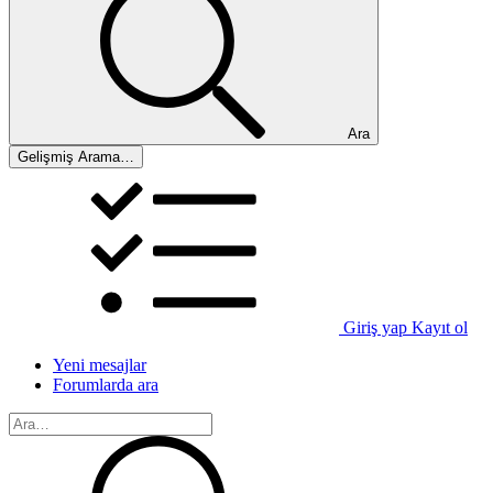
Ara
Gelişmiş Arama…
Giriş yap
Kayıt ol
Yeni mesajlar
Forumlarda ara