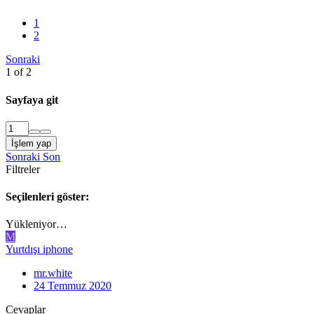
1
2
Sonraki
1 of 2
Sayfaya git
İşlem yap
Sonraki
Son
Filtreler
Seçilenleri göster:
Yükleniyor…
M
Yurtdışı iphone
mr.white
24 Temmuz 2020
Cevaplar