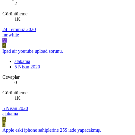
2
Görüntüleme
1K
24 Temmuz 2020
mr.white
M
A
Ipad air youtube upload sorunu.
atakama
5 Nisan 2020
Cevaplar
0
Görüntüleme
1K
5 Nisan 2020
atakama
A
E
Apple eski iphone sahiplerine 25$ iade yapacakmış.