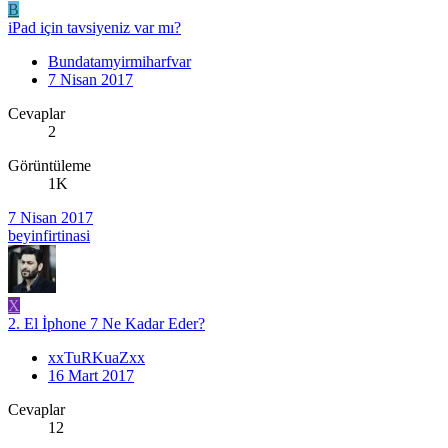
B
iPad için tavsiyeniz var mı?
Bundatamyirmiharfvar
7 Nisan 2017
Cevaplar
2
Görüntüleme
1K
7 Nisan 2017
beyinfirtinasi
X
2. El İphone 7 Ne Kadar Eder?
xxTuRKuaZxx
16 Mart 2017
Cevaplar
12