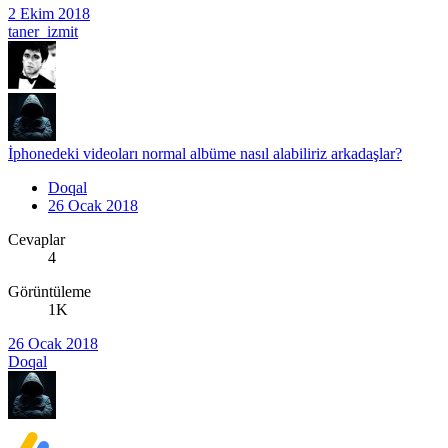
2 Ekim 2018
taner_izmit
İphonedeki videoları normal albüme nasıl alabiliriz arkadaşlar?
Doqal
26 Ocak 2018
Cevaplar
4
Görüntüleme
1K
26 Ocak 2018
Doqal