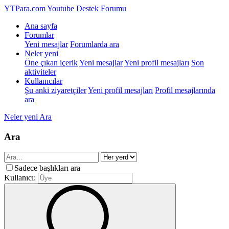
YTPara.com
Youtube Destek Forumu
Ana sayfa
Forumlar
Yeni mesajlar
Forumlarda ara
Neler yeni
Öne çıkan içerik
Yeni mesajlar
Yeni profil mesajları
Son
aktiviteler
Kullanıcılar
Şu anki ziyaretçiler
Yeni profil mesajları
Profil mesajlarında
ara
Neler yeni
Ara
Ara
Sadece başlıkları ara
Kullanıcı: