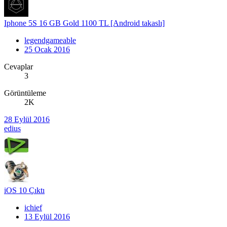
Iphone 5S 16 GB Gold 1100 TL [Android takaslı]
legendgameable
25 Ocak 2016
Cevaplar
3
Görüntüleme
2K
28 Eylül 2016
edius
iOS 10 Çıktı
ichief
13 Eylül 2016