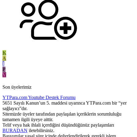
K
A
I
P
V
Son üyelerimiz
YTPara.com
Youtube Destek Forumu
5651 Sayılı Kanun’un 5. maddesi uyarınca YTPara.com bir “yer
sağlayıcı”dır.
Sitemizde üyeler tarafından paylaşılan içeriklerin sorumluluğu
tamamen ilgili üyeye aittir.
Telif veya hak ihlali içerdiğini düşündüğünüz paylaşımları
BURADAN
iletebilirsiniz.
Başvurular yasal süre içinde değerlendirilerek gerekli işlem