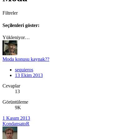
Filtreler
Seçilenleri göster:
Yükleniyor…
Moda konusu kaynak??
sequieros
13 Ekim 2013
Cevaplar
13
Görüntüleme
9K
1 Kasım 2013
KondansatoR