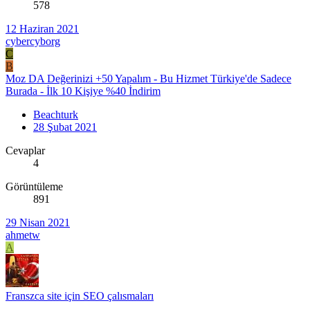
578
12 Haziran 2021
cybercyborg
C
B
Moz DA Değerinizi +50 Yapalım - Bu Hizmet Türkiye'de Sadece
Burada - İlk 10 Kişiye %40 İndirim
Beachturk
28 Şubat 2021
Cevaplar
4
Görüntüleme
891
29 Nisan 2021
ahmetw
A
Franszca site için SEO çalısmaları