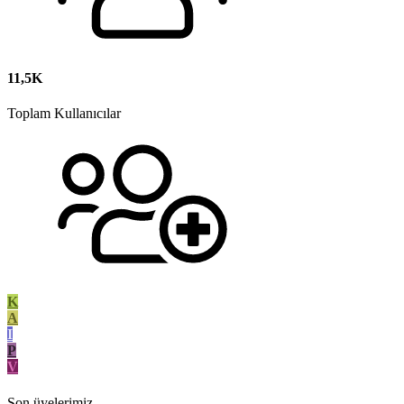
11,5K
Toplam Kullanıcılar
K
A
I
P
V
Son üyelerimiz