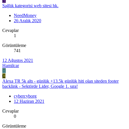
N
Sağlık kategorisi web sitesi hk.
NeedMoney
26 Aralık 2020
Cevaplar
1
Görüntüleme
741
12 Ağustos 2021
Hamilcar
H
C
Alexa TR 5k altı - günlük +13.5k günlük hiti olan siteden footer
backlink - Sektörde Lider, Google 1. sıra!
cybercyborg
12 Haziran 2021
Cevaplar
0
Görüntüleme