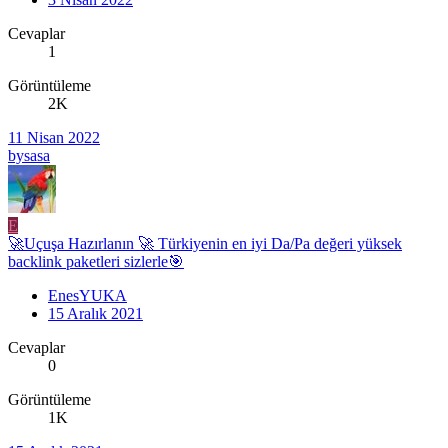
Cevaplar
1
Görüntüleme
2K
11 Nisan 2022
bysasa
E
🚀Uçuşa Hazırlanın 🚀 Türkiyenin en iyi Da/Pa değeri yüksek
backlink paketleri sizlerle🎯
EnesYUKA
15 Aralık 2021
Cevaplar
0
Görüntüleme
1K