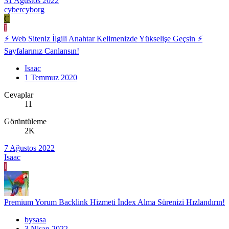
31 Ağustos 2022
cybercyborg
C
I
⚡ Web Siteniz İlgili Anahtar Kelimenizde Yükselişe Geçsin ⚡
Sayfalarınız Canlansın!
Isaac
1 Temmuz 2020
Cevaplar
11
Görüntüleme
2K
7 Ağustos 2022
Isaac
I
Premium Yorum Backlink Hizmeti İndex Alma Sürenizi Hızlandırın!
bysasa
3 Nisan 2022