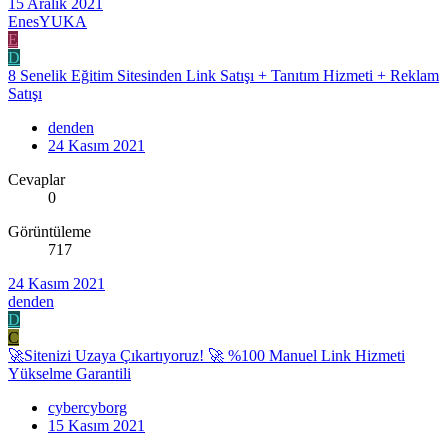
15 Aralık 2021
EnesYUKA
E
D
8 Senelik Eğitim Sitesinden Link Satışı + Tanıtım Hizmeti + Reklam
Satışı
denden
24 Kasım 2021
Cevaplar
0
Görüntüleme
717
24 Kasım 2021
denden
D
C
🚀Sitenizi Uzaya Çıkartıyoruz! 🚀 %100 Manuel Link Hizmeti
Yükselme Garantili
cybercyborg
15 Kasım 2021