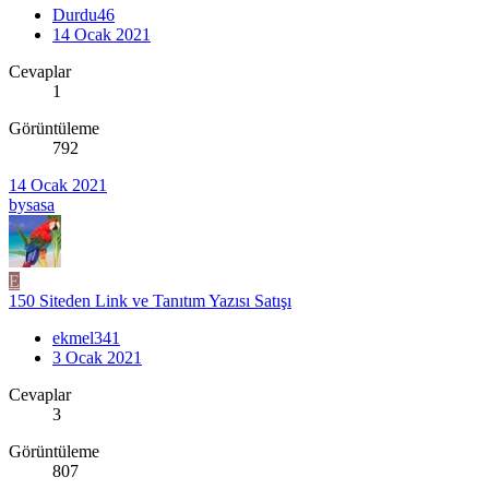
Durdu46
14 Ocak 2021
Cevaplar
1
Görüntüleme
792
14 Ocak 2021
bysasa
E
150 Siteden Link ve Tanıtım Yazısı Satışı
ekmel341
3 Ocak 2021
Cevaplar
3
Görüntüleme
807