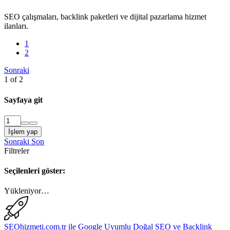
SEO çalışmaları, backlink paketleri ve dijital pazarlama hizmet
ilanları.
1
2
Sonraki
1 of 2
Sayfaya git
İşlem yap
Sonraki
Son
Filtreler
Seçilenleri göster:
Yükleniyor…
SEOhizmeti.com.tr ile Google Uyumlu Doğal SEO ve Backlink