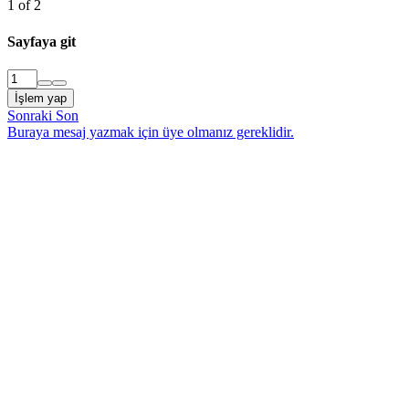
1 of 2
Sayfaya git
İşlem yap
Sonraki
Son
Buraya mesaj yazmak için üye olmanız gereklidir.