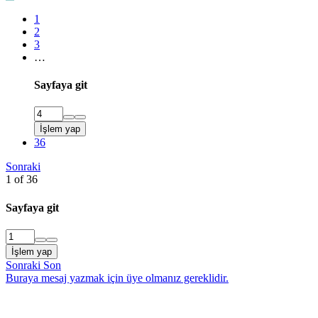
1
2
3
…
Sayfaya git
İşlem yap
36
Sonraki
1 of 36
Sayfaya git
İşlem yap
Sonraki
Son
Buraya mesaj yazmak için üye olmanız gereklidir.