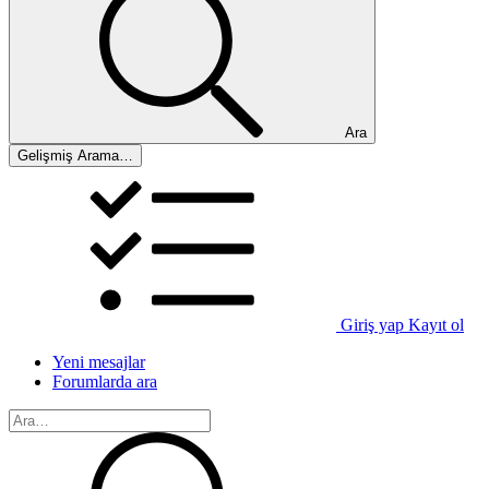
Ara
Gelişmiş Arama…
Giriş yap
Kayıt ol
Yeni mesajlar
Forumlarda ara