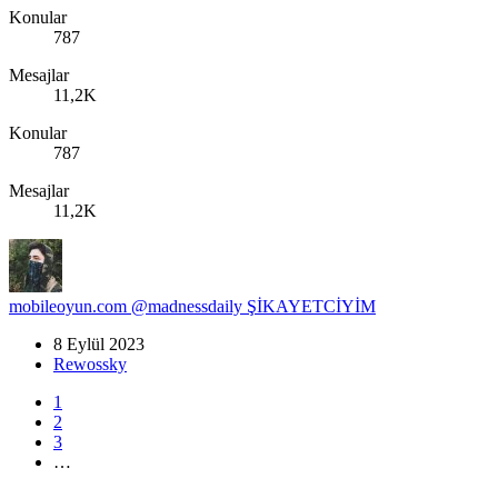
Konular
787
Mesajlar
11,2K
Konular
787
Mesajlar
11,2K
mobileoyun.com @madnessdaily ŞİKAYETCİYİM
8 Eylül 2023
Rewossky
1
2
3
…