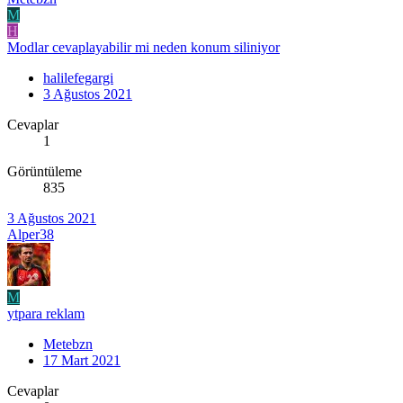
M
H
Modlar cevaplayabilir mi neden konum siliniyor
halilefegargi
3 Ağustos 2021
Cevaplar
1
Görüntüleme
835
3 Ağustos 2021
Alper38
M
ytpara reklam
Metebzn
17 Mart 2021
Cevaplar