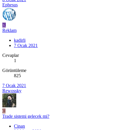
Ephesus
K
Reklam
kadirli
7 Ocak 2021
Cevaplar
1
Görüntüleme
825
7 Ocak 2021
Rewossky
C
Trade sistemi gelecek mi?
Cinan