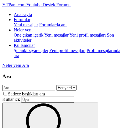
YTPara.com
Youtube Destek Forumu
Ana sayfa
Forumlar
Yeni mesajlar
Forumlarda ara
Neler yeni
Öne çıkan içerik
Yeni mesajlar
Yeni profil mesajları
Son
aktiviteler
Kullanıcılar
Şu anki ziyaretçiler
Yeni profil mesajları
Profil mesajlarında
ara
Neler yeni
Ara
Ara
Sadece başlıkları ara
Kullanıcı: