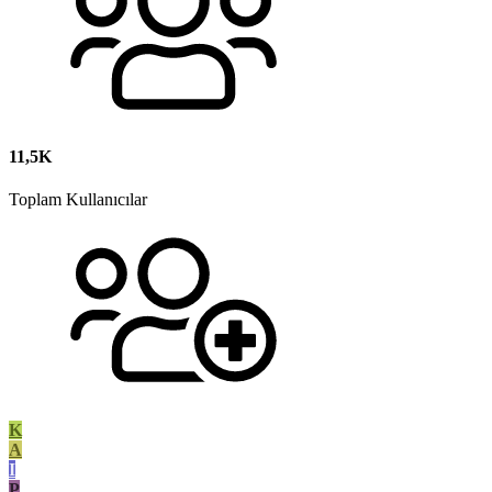
11,5K
Toplam Kullanıcılar
K
A
I
P