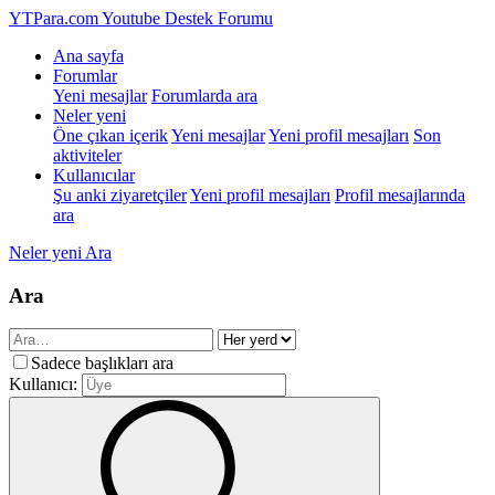
YTPara.com
Youtube Destek Forumu
Ana sayfa
Forumlar
Yeni mesajlar
Forumlarda ara
Neler yeni
Öne çıkan içerik
Yeni mesajlar
Yeni profil mesajları
Son
aktiviteler
Kullanıcılar
Şu anki ziyaretçiler
Yeni profil mesajları
Profil mesajlarında
ara
Neler yeni
Ara
Ara
Sadece başlıkları ara
Kullanıcı: