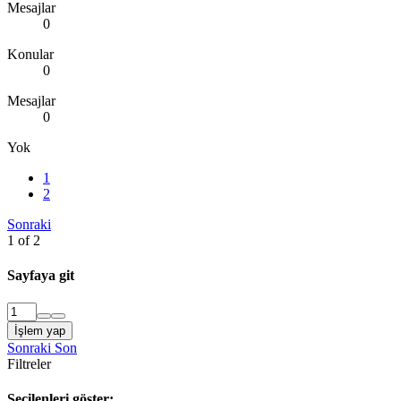
Mesajlar
0
Konular
0
Mesajlar
0
Yok
1
2
Sonraki
1 of 2
Sayfaya git
İşlem yap
Sonraki
Son
Filtreler
Seçilenleri göster: