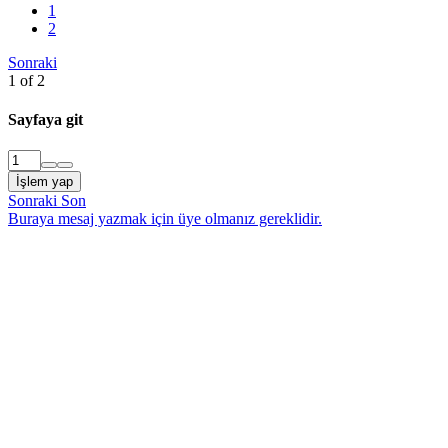
1
2
Sonraki
1 of 2
Sayfaya git
İşlem yap
Sonraki
Son
Buraya mesaj yazmak için üye olmanız gereklidir.