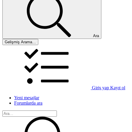
Ara
Gelişmiş Arama…
Giriş yap
Kayıt ol
Yeni mesajlar
Forumlarda ara