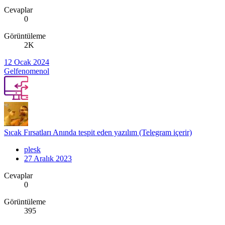
Cevaplar
0
Görüntüleme
2K
12 Ocak 2024
Gelfenomenol
Sıcak Fırsatları Anında tespit eden yazılım (Telegram içerir)
plesk
27 Aralık 2023
Cevaplar
0
Görüntüleme
395