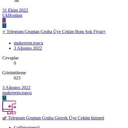
3K
31 Ekim 2022
UkHosting
U
M
⭐ Telegram Gruptan Gruba Üye Çekim Botu Şok Fiyat⭐
mukerrem.topcu
3 Ağustos 2022
Cevaplar
0
Görüntüleme
623
3 Ağustos 2022
mukerrem.topcu
M
🌿 Telegram Gruptan Gruba Gerçek Üye Çekim hizmeti
Gelfenomenol