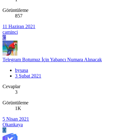
Görüntüleme
857
11 Haziran 2021
caminci
C
Telegram Botumuz İçin Yabancı Numara Alınacak
bysasa
3 Şubat 2021
Cevaplar
3
Görüntüleme
1K
5 Nisan 2021
Okankaya
O