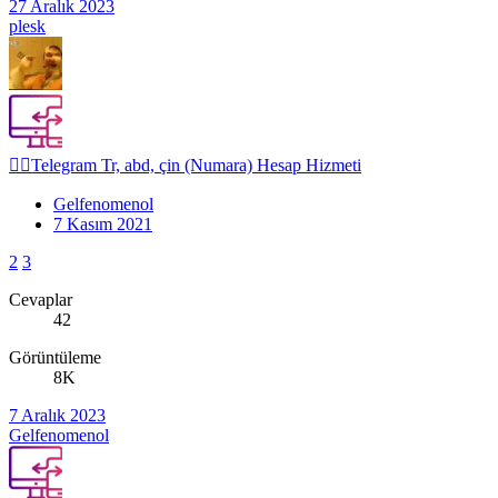
27 Aralık 2023
plesk
👉🏼Telegram Tr, abd, çin (Numara) Hesap Hizmeti
Gelfenomenol
7 Kasım 2021
2
3
Cevaplar
42
Görüntüleme
8K
7 Aralık 2023
Gelfenomenol