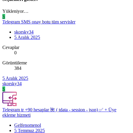
Yükleniyor…
S
Telegram SMS onay botu tüm servisler
skorsky34
5 Aralık 2025
Cevaplar
0
Görüntüleme
384
5 Aralık 2025
skorsky34
S
Telegram tr +90 hesaplar 🌺 ( tdata - session - json) ✅ + Üye
ekleme hizmeti
Gelfenomenol
5 Temmuz 2025