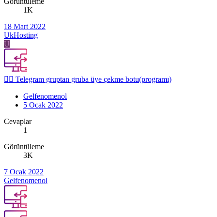
Görüntüleme
1K
18 Mart 2022
UkHosting
U
👉🏼 Telegram gruptan gruba üye çekme botu(programı)
Gelfenomenol
5 Ocak 2022
Cevaplar
1
Görüntüleme
3K
7 Ocak 2022
Gelfenomenol