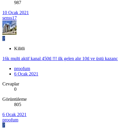
987
10 Ocak 2021
senss17
P
Kilitli
16k multi aktif kanal 450tl !!! ilk gelen alır 10tl ve üstü kazanç
proofum
6 Ocak 2021
Cevaplar
0
Görüntüleme
805
6 Ocak 2021
proofum
P