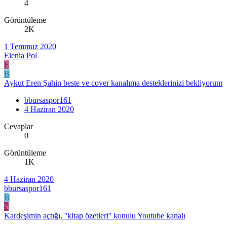
4
Görüntüleme
2K
1 Temmuz 2020
Elenia Pol
E
B
Aykut Eren Şahin beste ve cover kanalıma desteklerinizi bekliyorum
bbursaspor161
4 Haziran 2020
Cevaplar
0
Görüntüleme
1K
4 Haziran 2020
bbursaspor161
B
S
Kardeşimin açtığı, ''kitap özetleri'' konulu Youtube kanalı