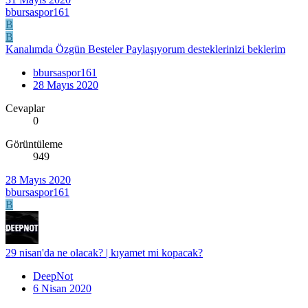
bbursaspor161
B
B
Kanalımda Özgün Besteler Paylaşıyorum desteklerinizi beklerim
bbursaspor161
28 Mayıs 2020
Cevaplar
0
Görüntüleme
949
28 Mayıs 2020
bbursaspor161
B
29 nisan'da ne olacak? | kıyamet mi kopacak?
DeepNot
6 Nisan 2020