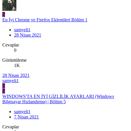
S
En İyi Chrome ve Firefox Eklentileri Bölüm 1
samyeli1
28 Nisan 2021
Cevaplar
0
Görüntüleme
1K
28 Nisan 2021
samyeli1
S
S
WINDOWS'TA EN İYİ GİZLİLİK AYARLARI (Windows
Bilgisayar Hızlandırma) | Bölüm 5
samyeli1
7 Nisan 2021
Cevaplar