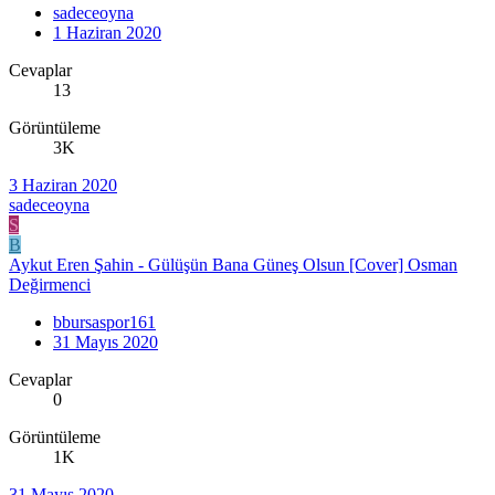
sadeceoyna
1 Haziran 2020
Cevaplar
13
Görüntüleme
3K
3 Haziran 2020
sadeceoyna
S
B
Aykut Eren Şahin - Gülüşün Bana Güneş Olsun [Cover] Osman
Değirmenci
bbursaspor161
31 Mayıs 2020
Cevaplar
0
Görüntüleme
1K
31 Mayıs 2020