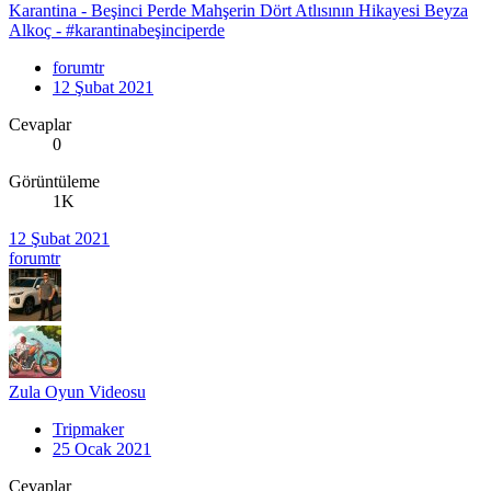
Karantina - Beşinci Perde Mahşerin Dört Atlısının Hikayesi Beyza
Alkoç - #karantinabeşinciperde
forumtr
12 Şubat 2021
Cevaplar
0
Görüntüleme
1K
12 Şubat 2021
forumtr
Zula Oyun Videosu
Tripmaker
25 Ocak 2021
Cevaplar