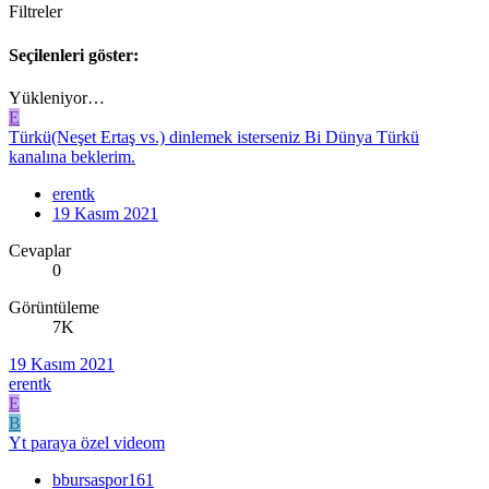
Filtreler
Seçilenleri göster:
Yükleniyor…
E
Türkü(Neşet Ertaş vs.) dinlemek isterseniz Bi Dünya Türkü
kanalına beklerim.
erentk
19 Kasım 2021
Cevaplar
0
Görüntüleme
7K
19 Kasım 2021
erentk
E
B
Yt paraya özel videom
bbursaspor161