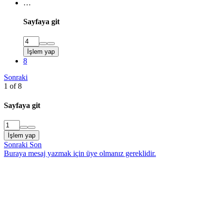
…
Sayfaya git
İşlem yap
8
Sonraki
1 of 8
Sayfaya git
İşlem yap
Sonraki
Son
Buraya mesaj yazmak için üye olmanız gereklidir.