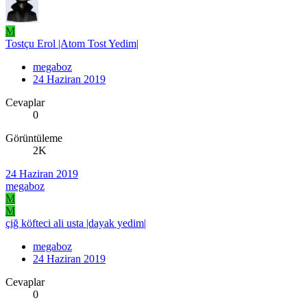
M
Tostçu Erol |Atom Tost Yedim|
megaboz
24 Haziran 2019
Cevaplar
0
Görüntüleme
2K
24 Haziran 2019
megaboz
M
M
çiğ köfteci ali usta |dayak yedim|
megaboz
24 Haziran 2019
Cevaplar
0