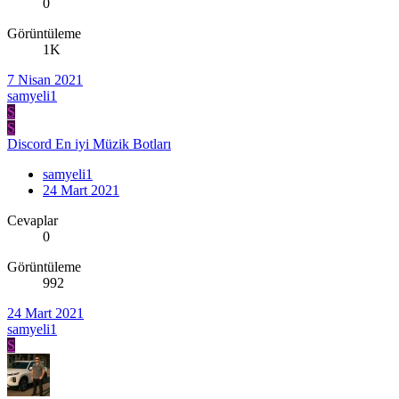
0
Görüntüleme
1K
7 Nisan 2021
samyeli1
S
S
Discord En iyi Müzik Botları
samyeli1
24 Mart 2021
Cevaplar
0
Görüntüleme
992
24 Mart 2021
samyeli1
S