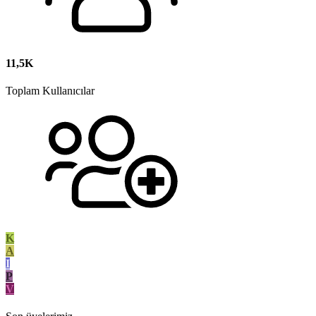
11,5K
Toplam Kullanıcılar
K
A
I
P
V