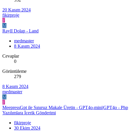
20 Kasım 2024
fikirproje
F
M
RaylI Dolap - Land
medmaster
8 Kasım 2024
Cevaplar
0
Görüntüleme
279
8 Kasım 2024
medmaster
M
F
MeepressGpt ile Sınırsız Makale Üretin - GPT4o-mini|GPT4o - Php
Yazılımlara İçerik Gönderimi
fikirproje
30 Ekim 2024