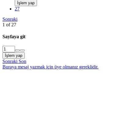
İşlem yap
27
Sonraki
1 of 27
Sayfaya git
İşlem yap
Sonraki
Son
Buraya mesaj yazmak için üye olmanız gereklidir.