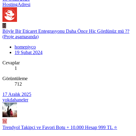
HostingAdresi
H
Böyle Bir Eticaret Entegrasyonu Daha Önce Hiç Gördünüz mü ??
(Proje aşamasında)
homepiyco
19 Şubat 2024
Cevaplar
1
Görüntüleme
712
17 Aralık 2025
yokdahaneler
W
Trendyol Takipçi ve Favori Botu + 10.000 Hesap 999 TL ⭐