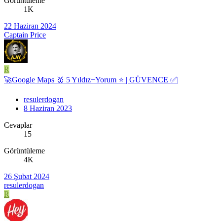
Görüntüleme
1K
22 Haziran 2024
Captain Price
R
🚀Google Maps 🥇 5 Yıldız+Yorum ⭐ | GÜVENCE ✅|
resulerdogan
8 Haziran 2023
Cevaplar
15
Görüntüleme
4K
26 Şubat 2024
resulerdogan
R