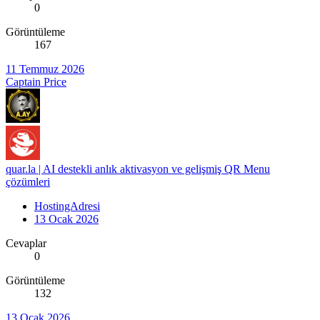
0
Görüntüleme
167
11 Temmuz 2026
Captain Price
quar.la | AI destekli anlık aktivasyon ve gelişmiş QR Menu
çözümleri
HostingAdresi
13 Ocak 2026
Cevaplar
0
Görüntüleme
132
13 Ocak 2026