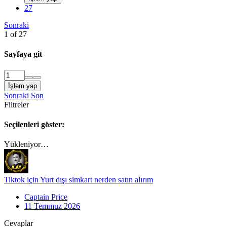
27
Sonraki
1 of 27
Sayfaya git
İşlem yap
Sonraki
Son
Filtreler
Seçilenleri göster:
Yükleniyor…
Tiktok için Yurt dışı simkart nerden satın alırım
Captain Price
11 Temmuz 2026
Cevaplar