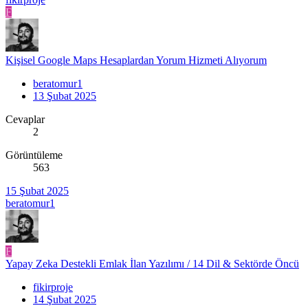
F
Kişisel Google Maps Hesaplardan Yorum Hizmeti Alıyorum
beratomur1
13 Şubat 2025
Cevaplar
2
Görüntüleme
563
15 Şubat 2025
beratomur1
F
Yapay Zeka Destekli Emlak İlan Yazılımı / 14 Dil & Sektörde Öncü
fikirproje
14 Şubat 2025