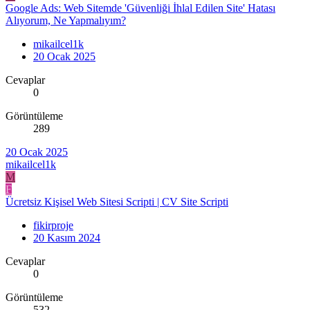
Google Ads: Web Sitemde 'Güvenliği İhlal Edilen Site' Hatası
Alıyorum, Ne Yapmalıyım?
mikailcel1k
20 Ocak 2025
Cevaplar
0
Görüntüleme
289
20 Ocak 2025
mikailcel1k
M
F
Ücretsiz Kişisel Web Sitesi Scripti | CV Site Scripti
fikirproje
20 Kasım 2024
Cevaplar
0
Görüntüleme
532