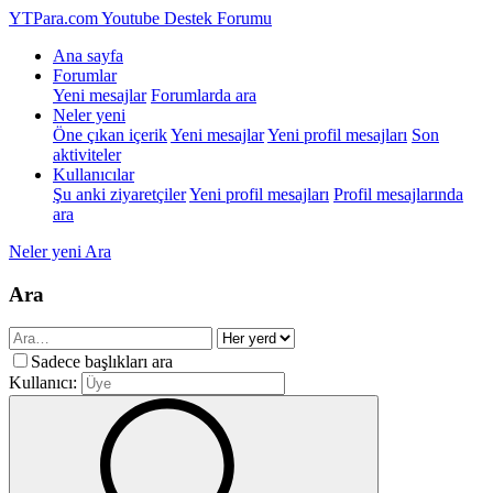
YTPara.com
Youtube Destek Forumu
Ana sayfa
Forumlar
Yeni mesajlar
Forumlarda ara
Neler yeni
Öne çıkan içerik
Yeni mesajlar
Yeni profil mesajları
Son
aktiviteler
Kullanıcılar
Şu anki ziyaretçiler
Yeni profil mesajları
Profil mesajlarında
ara
Neler yeni
Ara
Ara
Sadece başlıkları ara
Kullanıcı: