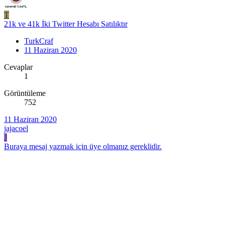
T
21k ve 41k İki Twitter Hesabı Satılıktır
TurkCraf
11 Haziran 2020
Cevaplar
1
Görüntüleme
752
11 Haziran 2020
jajacoel
J
Buraya mesaj yazmak için üye olmanız gereklidir.