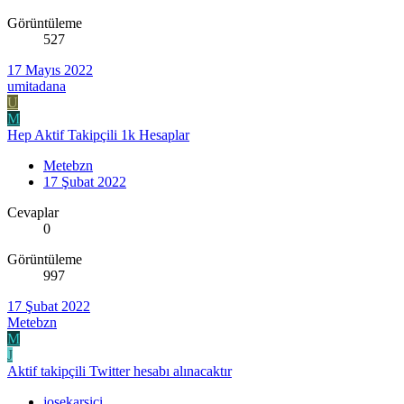
Görüntüleme
527
17 Mayıs 2022
umitadana
U
M
Hep Aktif Takipçili 1k Hesaplar
Metebzn
17 Şubat 2022
Cevaplar
0
Görüntüleme
997
17 Şubat 2022
Metebzn
M
J
Aktif takipçili Twitter hesabı alınacaktır
josekarsici