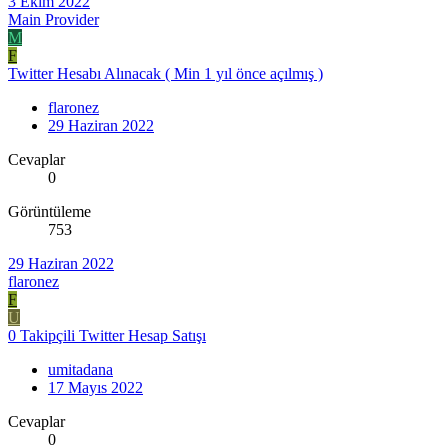
3 Ekim 2022
Main Provider
M
F
Twitter Hesabı Alınacak ( Min 1 yıl önce açılmış )
flaronez
29 Haziran 2022
Cevaplar
0
Görüntüleme
753
29 Haziran 2022
flaronez
F
U
0 Takipçili Twitter Hesap Satışı
umitadana
17 Mayıs 2022
Cevaplar
0