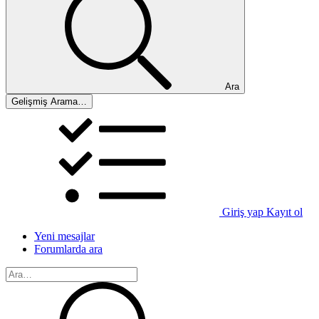
Ara
Gelişmiş Arama…
Giriş yap
Kayıt ol
Yeni mesajlar
Forumlarda ara