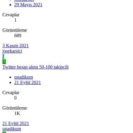
29 Mayıs 2021
Cevaplar
1
Görüntüleme
689
3 Kasım 2021
josekarsici
J
U
Twitter hesap alımı 50-100 takipçili
unadikum
21 Eylül 2021
Cevaplar
0
Görüntüleme
1K
21 Eylül 2021
unadikum