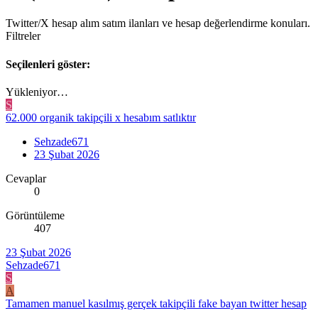
Twitter/X hesap alım satım ilanları ve hesap değerlendirme konuları.
Filtreler
Seçilenleri göster:
Yükleniyor…
S
62.000 organik takipçili x hesabım satlıktır
Sehzade671
23 Şubat 2026
Cevaplar
0
Görüntüleme
407
23 Şubat 2026
Sehzade671
S
A
Tamamen manuel kasılmış gerçek takipçili fake bayan twitter hesap