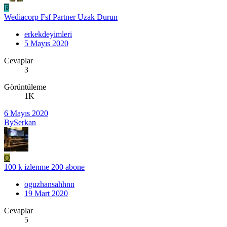
E
Wediacorp Fsf Partner Uzak Durun
erkekdeyimleri
5 Mayıs 2020
Cevaplar
3
Görüntüleme
1K
6 Mayıs 2020
BySerkan
O
100 k izlenme 200 abone
oguzhansahhnn
19 Mart 2020
Cevaplar
5