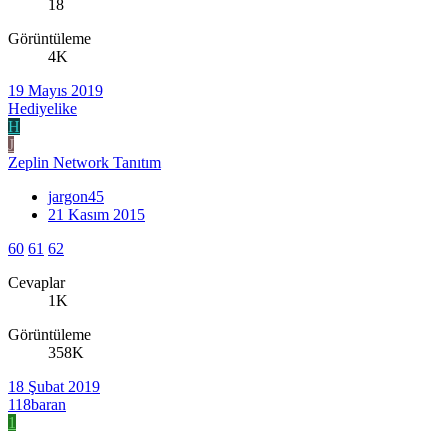
18
Görüntüleme
4K
19 Mayıs 2019
Hediyelike
H
J
Zeplin Network Tanıtım
jargon45
21 Kasım 2015
60
61
62
Cevaplar
1K
Görüntüleme
358K
18 Şubat 2019
118baran
1