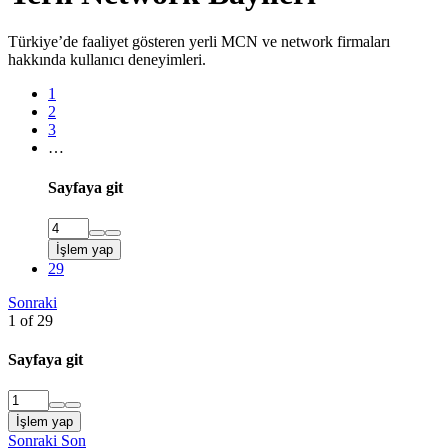
Türkiye’de faaliyet gösteren yerli MCN ve network firmaları
hakkında kullanıcı deneyimleri.
1
2
3
…
Sayfaya git
İşlem yap
29
Sonraki
1 of 29
Sayfaya git
İşlem yap
Sonraki
Son