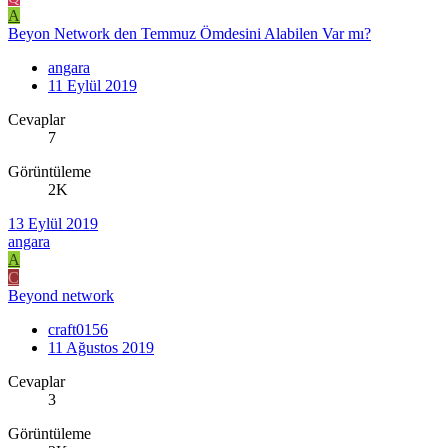
A
Beyon Network den Temmuz Ömdesini Alabilen Var mı?
angara
11 Eylül 2019
Cevaplar
7
Görüntüleme
2K
13 Eylül 2019
angara
A
C
Beyond network
craft0156
11 Ağustos 2019
Cevaplar
3
Görüntüleme