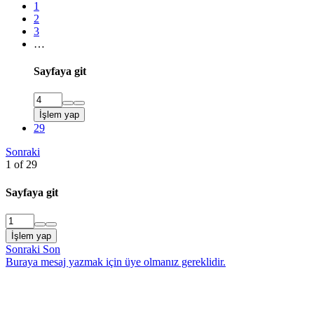
1
2
3
…
Sayfaya git
İşlem yap
29
Sonraki
1 of 29
Sayfaya git
İşlem yap
Sonraki
Son
Buraya mesaj yazmak için üye olmanız gereklidir.