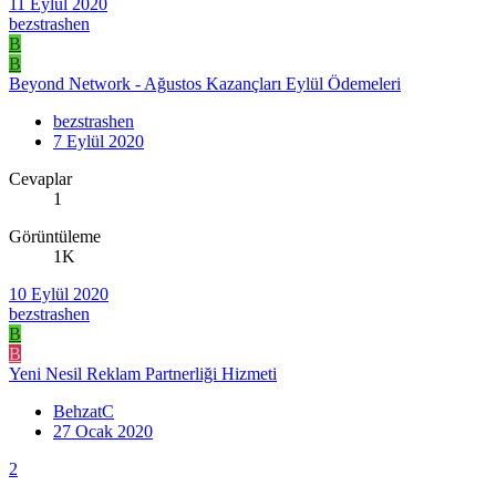
11 Eylül 2020
bezstrashen
B
B
Beyond Network - Ağustos Kazançları Eylül Ödemeleri
bezstrashen
7 Eylül 2020
Cevaplar
1
Görüntüleme
1K
10 Eylül 2020
bezstrashen
B
B
Yeni Nesil Reklam Partnerliği Hizmeti
BehzatC
27 Ocak 2020
2