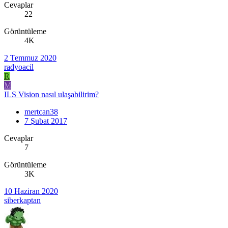
Cevaplar
22
Görüntüleme
4K
2 Temmuz 2020
radyoacil
R
M
ILS Vision nasıl ulaşabilirim?
mertcan38
7 Şubat 2017
Cevaplar
7
Görüntüleme
3K
10 Haziran 2020
siberkaptan