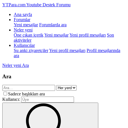
YTPara.com
Youtube Destek Forumu
Ana sayfa
Forumlar
Yeni mesajlar
Forumlarda ara
Neler yeni
Öne çıkan içerik
Yeni mesajlar
Yeni profil mesajları
Son
aktiviteler
Kullanıcılar
Şu anki ziyaretçiler
Yeni profil mesajları
Profil mesajlarında
ara
Neler yeni
Ara
Ara
Sadece başlıkları ara
Kullanıcı: