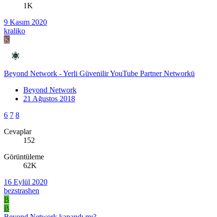
1K
9 Kasım 2020
kraliko
K
Beyond Network - Yerli Güvenilir YouTube Partner Networkü
Beyond Network
21 Ağustos 2018
6
7
8
Cevaplar
152
Görüntüleme
62K
16 Eylül 2020
bezstrashen
B
B
Beyond Network kapandı mı?