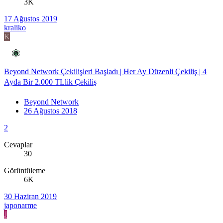
3K
17 Ağustos 2019
kraliko
K
Beyond Network Çekilişleri Başladı | Her Ay Düzenli Çekiliş | 4
Ayda Bir 2.000 TLlik Çekiliş
Beyond Network
26 Ağustos 2018
2
Cevaplar
30
Görüntüleme
6K
30 Haziran 2019
japonarme
J