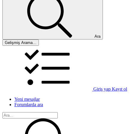
Ara
Gelişmiş Arama…
Giriş yap
Kayıt ol
Yeni mesajlar
Forumlarda ara