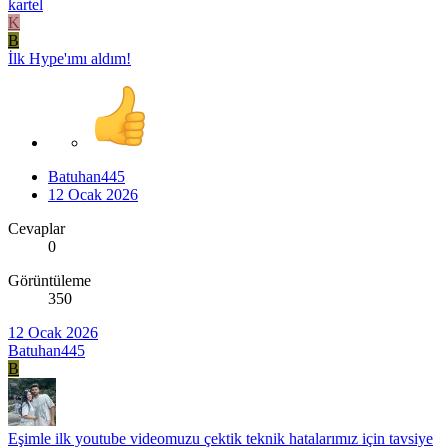
kartel
K
B
İlk Hype'ımı aldım!
Batuhan445
12 Ocak 2026
Cevaplar
0
Görüntüleme
350
12 Ocak 2026
Batuhan445
B
Eşimle ilk youtube videomuzu çektik teknik hatalarımız için tavsiye