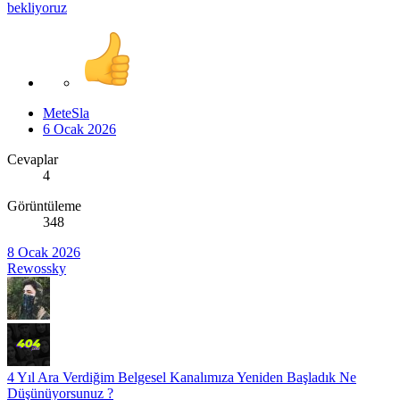
bekliyoruz
MeteSla
6 Ocak 2026
Cevaplar
4
Görüntüleme
348
8 Ocak 2026
Rewossky
4 Yıl Ara Verdiğim Belgesel Kanalımıza Yeniden Başladık Ne
Düşünüyorsunuz ?