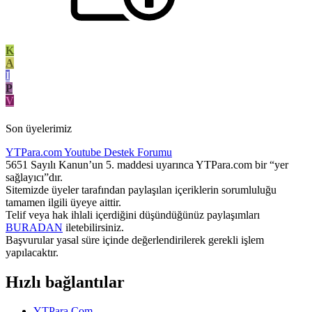
K
A
I
P
V
Son üyelerimiz
YTPara.com
Youtube Destek Forumu
5651 Sayılı Kanun’un 5. maddesi uyarınca YTPara.com bir “yer
sağlayıcı”dır.
Sitemizde üyeler tarafından paylaşılan içeriklerin sorumluluğu
tamamen ilgili üyeye aittir.
Telif veya hak ihlali içerdiğini düşündüğünüz paylaşımları
BURADAN
iletebilirsiniz.
Başvurular yasal süre içinde değerlendirilerek gerekli işlem
yapılacaktır.
Hızlı bağlantılar
YTPara.Com