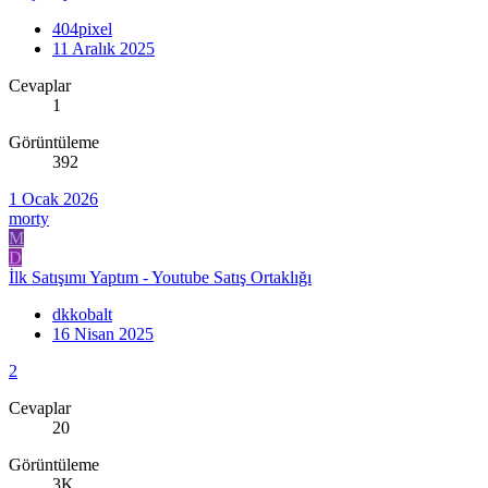
404pixel
11 Aralık 2025
Cevaplar
1
Görüntüleme
392
1 Ocak 2026
morty
M
D
İlk Satışımı Yaptım - Youtube Satış Ortaklığı
dkkobalt
16 Nisan 2025
2
Cevaplar
20
Görüntüleme
3K