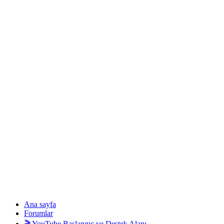
Ana sayfa
Forumlar
🎬 YouTube Başlangıç ve Destek Alanı