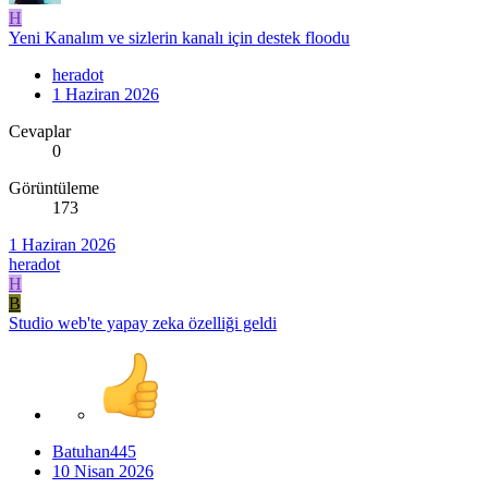
H
Yeni Kanalım ve sizlerin kanalı için destek floodu
heradot
1 Haziran 2026
Cevaplar
0
Görüntüleme
173
1 Haziran 2026
heradot
H
B
Studio web'te yapay zeka özelliği geldi
Batuhan445
10 Nisan 2026