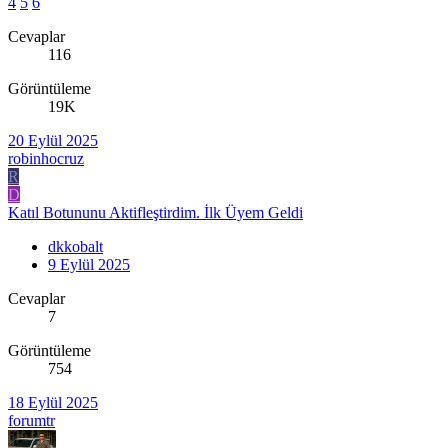
4
5
6
Cevaplar
116
Görüntüleme
19K
20 Eylül 2025
robinhocruz
R
D
Katıl Botununu Aktifleştirdim. İlk Üyem Geldi
dkkobalt
9 Eylül 2025
Cevaplar
7
Görüntüleme
754
18 Eylül 2025
forumtr