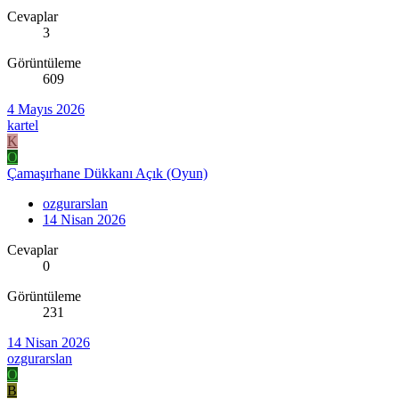
Cevaplar
3
Görüntüleme
609
4 Mayıs 2026
kartel
K
O
Çamaşırhane Dükkanı Açık (Oyun)
ozgurarslan
14 Nisan 2026
Cevaplar
0
Görüntüleme
231
14 Nisan 2026
ozgurarslan
O
B