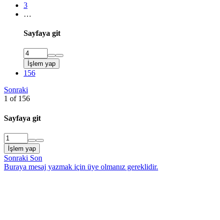
3
…
Sayfaya git
İşlem yap
156
Sonraki
1 of 156
Sayfaya git
İşlem yap
Sonraki
Son
Buraya mesaj yazmak için üye olmanız gereklidir.