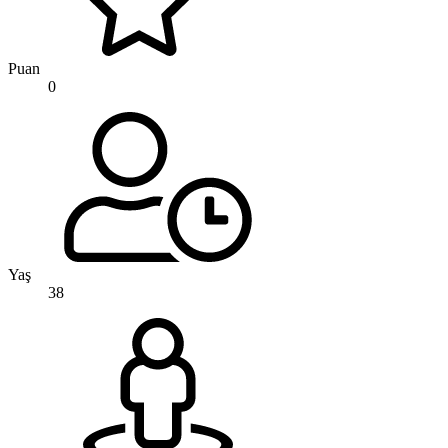
Puan
0
Yaş
38