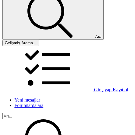
Ara
Gelişmiş Arama…
Giriş yap
Kayıt ol
Yeni mesajlar
Forumlarda ara