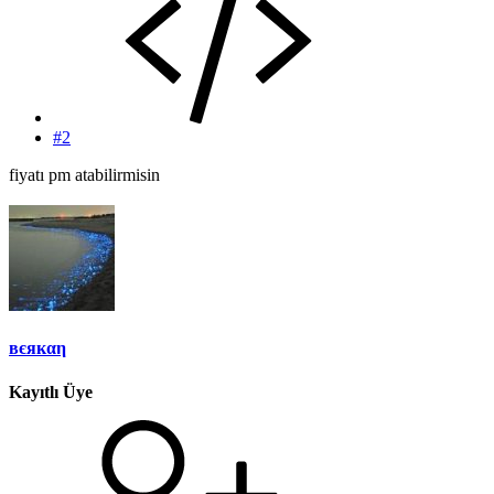
#2
fiyatı pm atabilirmisin
вєякαη
Kayıtlı Üye