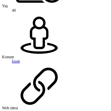
Yaş
40
Konum
İzmit
Web sitesi