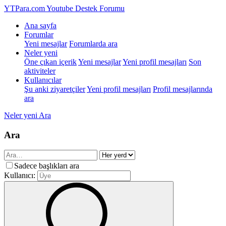
YTPara.com
Youtube Destek Forumu
Ana sayfa
Forumlar
Yeni mesajlar
Forumlarda ara
Neler yeni
Öne çıkan içerik
Yeni mesajlar
Yeni profil mesajları
Son
aktiviteler
Kullanıcılar
Şu anki ziyaretçiler
Yeni profil mesajları
Profil mesajlarında
ara
Neler yeni
Ara
Ara
Sadece başlıkları ara
Kullanıcı: