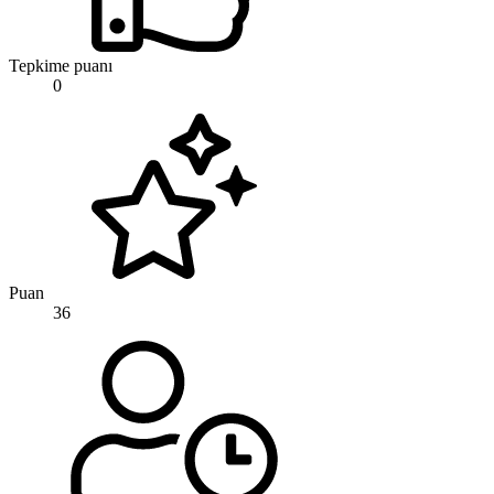
Tepkime puanı
0
Puan
36