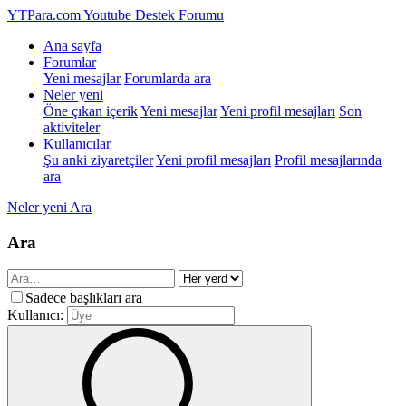
YTPara.com
Youtube Destek Forumu
Ana sayfa
Forumlar
Yeni mesajlar
Forumlarda ara
Neler yeni
Öne çıkan içerik
Yeni mesajlar
Yeni profil mesajları
Son
aktiviteler
Kullanıcılar
Şu anki ziyaretçiler
Yeni profil mesajları
Profil mesajlarında
ara
Neler yeni
Ara
Ara
Sadece başlıkları ara
Kullanıcı: