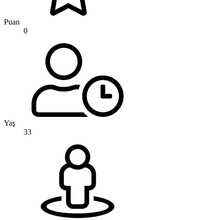
Puan
0
Yaş
33