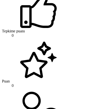
Tepkime puanı
0
Puan
0