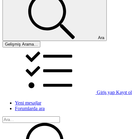
Ara
Gelişmiş Arama…
Giriş yap
Kayıt ol
Yeni mesajlar
Forumlarda ara