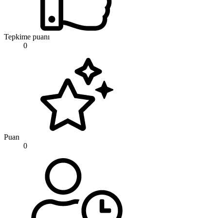
Tepkime puanı
0
Puan
0