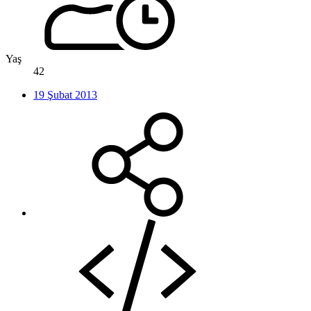
Yaş
42
19 Şubat 2013