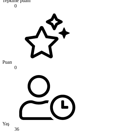
Tepkime puanı
0
Puan
0
Yaş
36