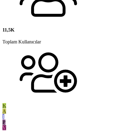
11,5K
Toplam Kullanıcılar
K
A
I
P
V