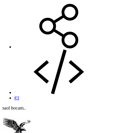
#3
saol hocam..