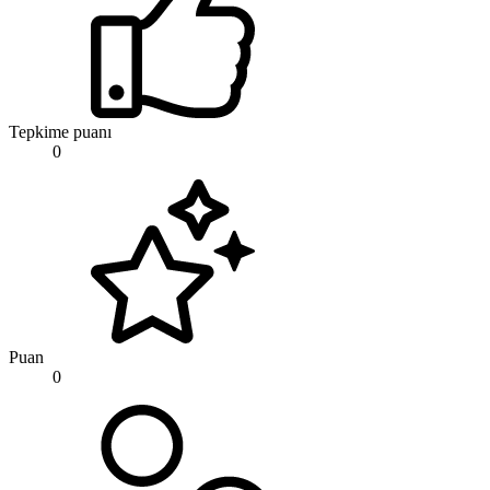
Tepkime puanı
0
Puan
0