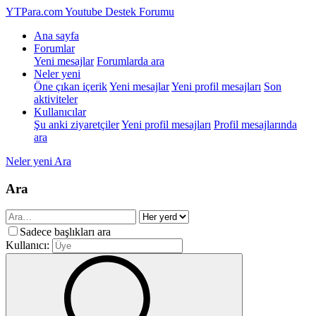
YTPara.com
Youtube Destek Forumu
Ana sayfa
Forumlar
Yeni mesajlar
Forumlarda ara
Neler yeni
Öne çıkan içerik
Yeni mesajlar
Yeni profil mesajları
Son
aktiviteler
Kullanıcılar
Şu anki ziyaretçiler
Yeni profil mesajları
Profil mesajlarında
ara
Neler yeni
Ara
Ara
Sadece başlıkları ara
Kullanıcı: