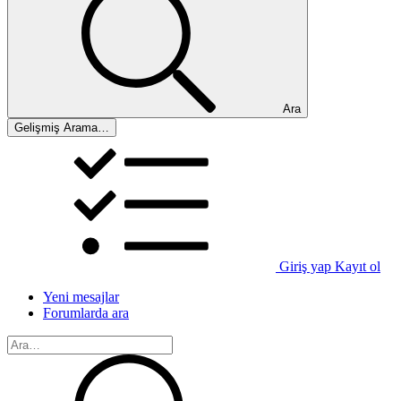
Ara
Gelişmiş Arama…
Giriş yap
Kayıt ol
Yeni mesajlar
Forumlarda ara