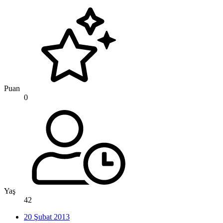
Puan
0
Yaş
42
20 Şubat 2013