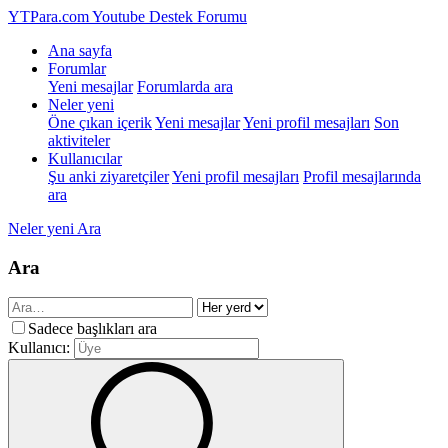
YTPara.com
Youtube Destek Forumu
Ana sayfa
Forumlar
Yeni mesajlar
Forumlarda ara
Neler yeni
Öne çıkan içerik
Yeni mesajlar
Yeni profil mesajları
Son
aktiviteler
Kullanıcılar
Şu anki ziyaretçiler
Yeni profil mesajları
Profil mesajlarında
ara
Neler yeni
Ara
Ara
Sadece başlıkları ara
Kullanıcı: