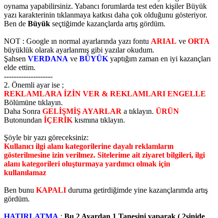
oynama yapabilirsiniz. Yabancı forumlarda test eden kişiler Büyük
yazı karakterinin tıklanmaya katkısı daha çok olduğunu gösteriyor.
Ben de
Büyük
seçtiğimde kazançlarda artış gördüm.
NOT : Google ın normal ayarlarında yazı fontu
ARIAL
ve
ORTA
büyüklük olarak ayarlanmış gibi yazılar okudum.
Şahsen
VERDANA
ve
BÜYÜK
yaptığım zaman en iyi kazançları
elde ettim.
--------------------
2. Önemli ayar ise ;
REKLAMLARA İZİN VER & REKLAMLARI ENGELLE
Bölümüne tıklayın.
Daha Sonra
GELİŞMİŞ AYARLAR
a tıklayın.
ÜRÜN
Butonundan
İÇERİK
kısmına tıklayın.
Şöyle bir yazı göreceksiniz:
Kullanıcı ilgi alanı kategorilerine dayalı reklamların
gösterilmesine izin verilmez. Sitelerime ait ziyaret bilgileri, ilgi
alanı kategorileri oluşturmaya yardımcı olmak için
kullanılamaz
Ben bunu
KAPALI
duruma getirdiğimde yine kazançlarımda artış
gördüm.
HATIRLATMA
:
Bu 2 Ayardan 1 Tanesini yaparak ( 2sinide