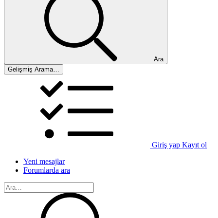
Ara
Gelişmiş Arama…
Giriş yap
Kayıt ol
Yeni mesajlar
Forumlarda ara