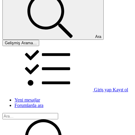
Ara
Gelişmiş Arama…
Giriş yap
Kayıt ol
Yeni mesajlar
Forumlarda ara