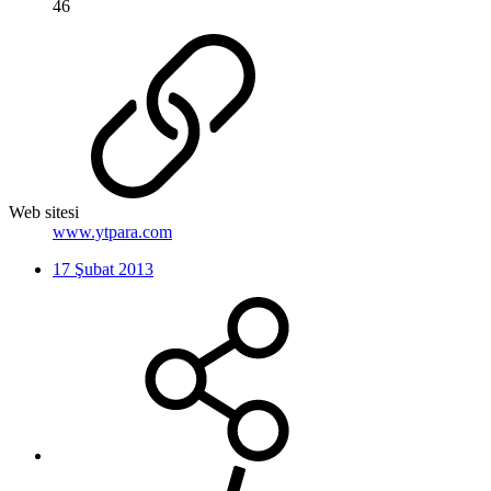
46
Web sitesi
www.ytpara.com
17 Şubat 2013