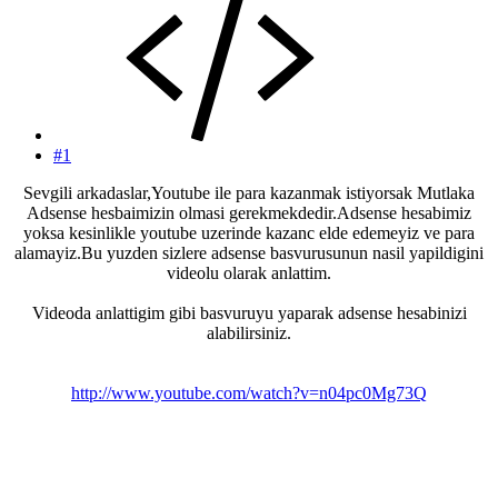
#1
Sevgili arkadaslar,Youtube ile para kazanmak istiyorsak Mutlaka
Adsense hesbaimizin olmasi gerekmekdedir.Adsense hesabimiz
yoksa kesinlikle youtube uzerinde kazanc elde edemeyiz ve para
alamayiz.Bu yuzden sizlere adsense basvurusunun nasil yapildigini
videolu olarak anlattim.
Videoda anlattigim gibi basvuruyu yaparak adsense hesabinizi
alabilirsiniz.
http://www.youtube.com/watch?v=n04pc0Mg73Q