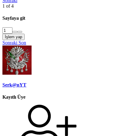
Sonraki
1 of 4
Sayfaya git
İşlem yap
Sonraki
Son
Serk@nYT
Kayıtlı Üye