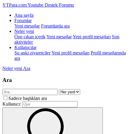
YTPara.com
Youtube Destek Forumu
Ana sayfa
Forumlar
Yeni mesajlar
Forumlarda ara
Neler yeni
Öne çıkan içerik
Yeni mesajlar
Yeni profil mesajları
Son
aktiviteler
Kullanıcılar
Şu anki ziyaretçiler
Yeni profil mesajları
Profil mesajlarında
ara
Neler yeni
Ara
Ara
Sadece başlıkları ara
Kullanıcı: