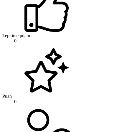
Tepkime puanı
0
Puan
0