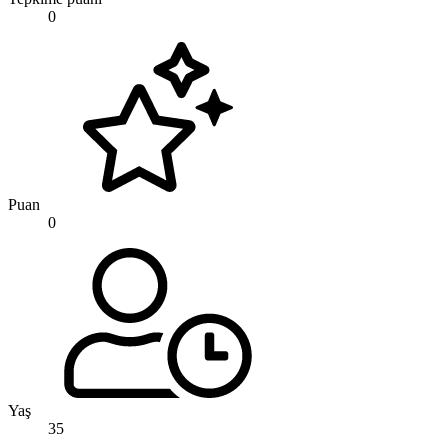
0
Puan
0
Yaş
35