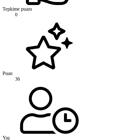
Tepkime puanı
0
Puan
36
Yaş