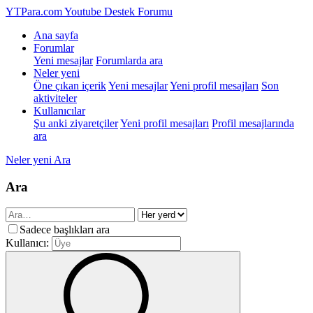
YTPara.com
Youtube Destek Forumu
Ana sayfa
Forumlar
Yeni mesajlar
Forumlarda ara
Neler yeni
Öne çıkan içerik
Yeni mesajlar
Yeni profil mesajları
Son
aktiviteler
Kullanıcılar
Şu anki ziyaretçiler
Yeni profil mesajları
Profil mesajlarında
ara
Neler yeni
Ara
Ara
Sadece başlıkları ara
Kullanıcı: