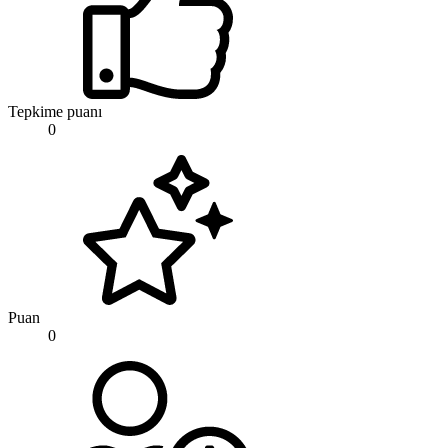
Tepkime puanı
0
Puan
0