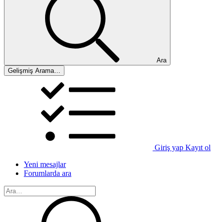
Ara
Gelişmiş Arama…
Giriş yap
Kayıt ol
Yeni mesajlar
Forumlarda ara