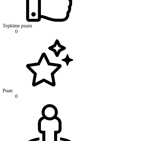
Tepkime puanı
0
Puan
0