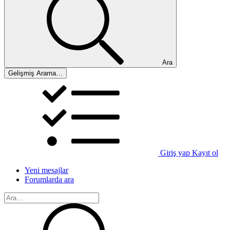
Ara
Gelişmiş Arama…
Giriş yap
Kayıt ol
Yeni mesajlar
Forumlarda ara