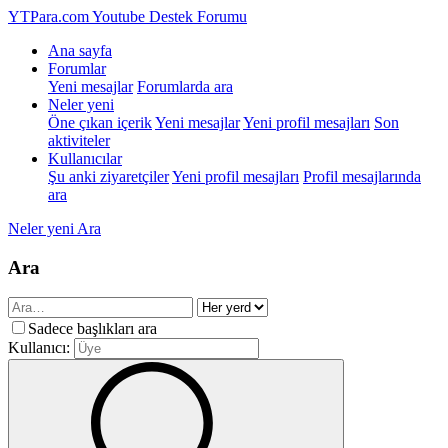
YTPara.com
Youtube Destek Forumu
Ana sayfa
Forumlar
Yeni mesajlar
Forumlarda ara
Neler yeni
Öne çıkan içerik
Yeni mesajlar
Yeni profil mesajları
Son
aktiviteler
Kullanıcılar
Şu anki ziyaretçiler
Yeni profil mesajları
Profil mesajlarında
ara
Neler yeni
Ara
Ara
Sadece başlıkları ara
Kullanıcı: