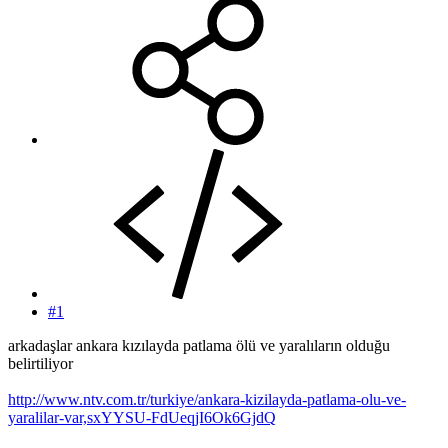
#1
arkadaşlar ankara kızılayda patlama ölü ve yaralıların olduğu
belirtiliyor
http://www.ntv.com.tr/turkiye/ankara-kizilayda-patlama-olu-ve-
yaralilar-var,sxYYSU-FdUeqjI6Ok6GjdQ