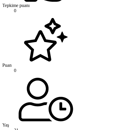
Tepkime puanı
0
Puan
0
Yaş