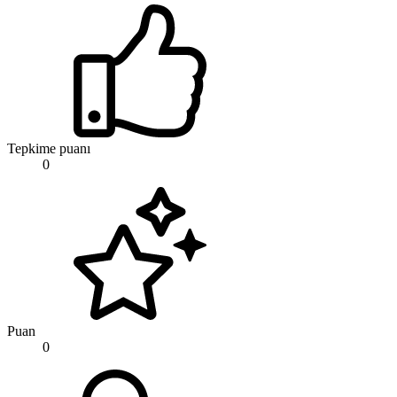
Tepkime puanı
0
Puan
0