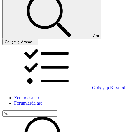
Ara
Gelişmiş Arama…
Giriş yap
Kayıt ol
Yeni mesajlar
Forumlarda ara