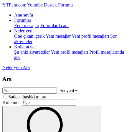
YTPara.com
Youtube Destek Forumu
Ana sayfa
Forumlar
Yeni mesajlar
Forumlarda ara
Neler yeni
Öne çıkan içerik
Yeni mesajlar
Yeni profil mesajları
Son
aktiviteler
Kullanıcılar
Şu anki ziyaretçiler
Yeni profil mesajları
Profil mesajlarında
ara
Neler yeni
Ara
Ara
Sadece başlıkları ara
Kullanıcı: