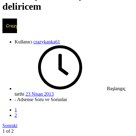
deliricem
Kullanıcı
crazykanka61
Başlangıç
tarihi
23 Nisan 2013
- Adsense Soru ve Sorunlar
1
2
Sonraki
1 of 2