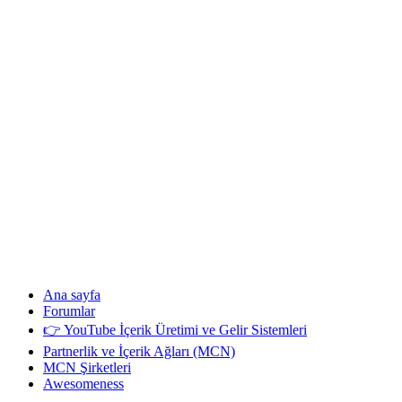
Ana sayfa
Forumlar
👉 YouTube İçerik Üretimi ve Gelir Sistemleri
Partnerlik ve İçerik Ağları (MCN)
MCN Şirketleri
Awesomeness