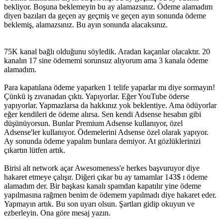
bekliyor. Boşuna beklemeyin bu ay alamazsınız. Ödeme alamadım
diyen bazıları da geçen ay geçmiş ve geçen ayın sonunda ödeme
beklemiş, alamazsınız. Bu ayın sonunda alacaksınız.
75K kanal bağlı olduğunu söyledik. Aradan kaçanlar olacaktır. 20
kanalın 17 sine ödememi sorunsuz alıyorum ama 3 kanala ödeme
alamadım.
Para kapatılana ödeme yaparken 1 telife yaparlar mı diye sormayın!
Çünkü iş zıvanadan çıktı. Yapıyorlar. Eğer YouTube öderse
yapıyorlar. Yapmazlarsa da hakkınız yok beklentiye. Ama ödüyorlar
eğer kendileri de ödeme alırsa. Sen kendi Adsense hesabın gibi
düşünüyorsun. Bunlar Premium Adsense kullanıyor, özel
Adsense'ler kullanıyor. Ödemelerini Adsense özel olarak yapıyor.
Ay sonunda ödeme yapalım bunlara demiyor. At gözlüklerinizi
çıkartın lütfen artık.
Birisi alt network açar Awesomeness'e herkes başvuruyor diye
hakaret etmeye çalışır. Diğeri çıkar bu ay tamamlar 143$ ı ödeme
alamadım der. Bir başkası kanalı spamdan kapatılır yine ödeme
yapılmasına rağmen benim de ödemem yapılmadı diye hakaret eder.
Yapmayın artık. Bu son uyarı olsun. Şartları gidip okuyun ve
ezberleyin. Ona göre mesaj yazın.