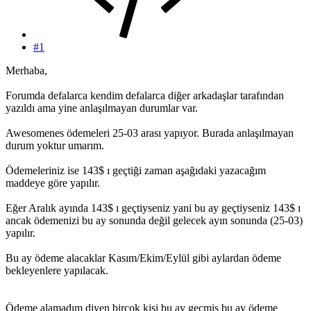
#1
Merhaba,
Forumda defalarca kendim defalarca diğer arkadaşlar tarafından
yazıldı ama yine anlaşılmayan durumlar var.
Awesomenes ödemeleri 25-03 arası yapıyor. Burada anlaşılmayan
durum yoktur umarım.
Ödemeleriniz ise 143$ ı geçtiği zaman aşağıdaki yazacağım
maddeye göre yapılır.
Eğer Aralık ayında 143$ ı geçtiyseniz yani bu ay geçtiyseniz 143$ ı
ancak ödemenizi bu ay sonunda değil gelecek ayın sonunda (25-03)
yapılır.
Bu ay ödeme alacaklar Kasım/Ekim/Eylül gibi aylardan ödeme
bekleyenlere yapılacak.
Ödeme alamadım diyen birçok kişi bu ay geçmiş bu ay ödeme