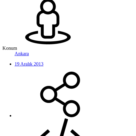
Konum
Ankara
19 Aralık 2013