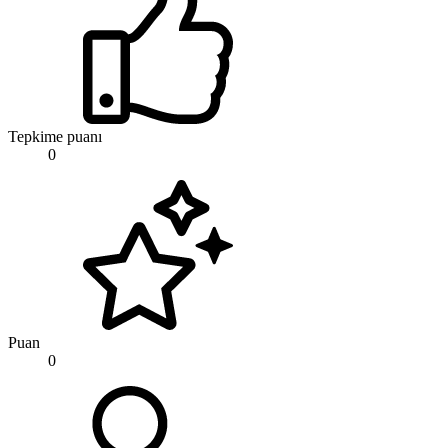
Tepkime puanı
0
Puan
0