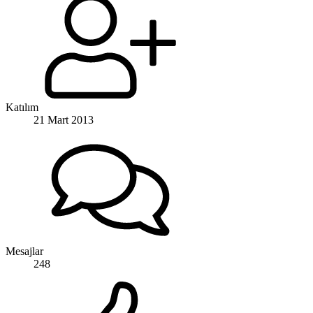
Katılım
21 Mart 2013
Mesajlar
248