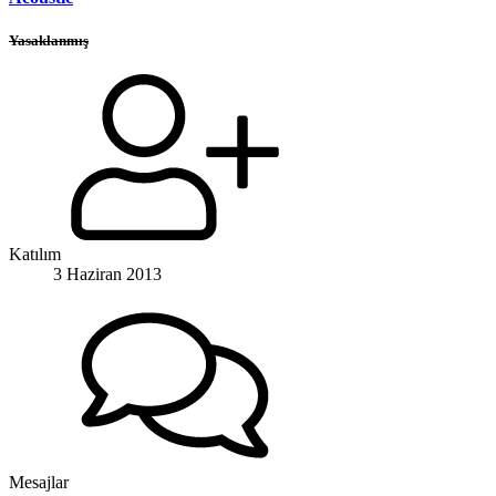
Yasaklanmış
Katılım
3 Haziran 2013
Mesajlar