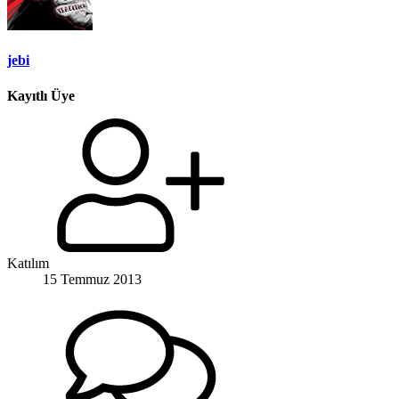
jebi
Kayıtlı Üye
Katılım
15 Temmuz 2013