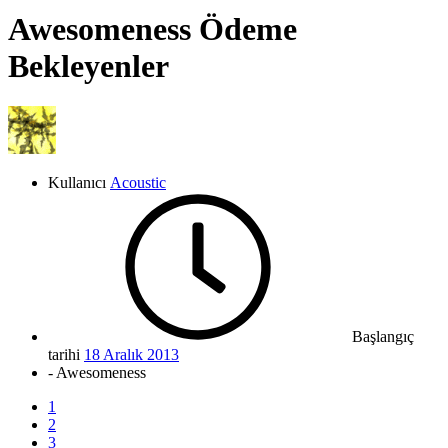
Awesomeness Ödeme
Bekleyenler
Kullanıcı
Acoustic
Başlangıç
tarihi
18 Aralık 2013
- Awesomeness
1
2
3