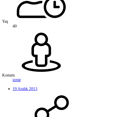
Yaş
40
Konum
izmir
19 Aralık 2013