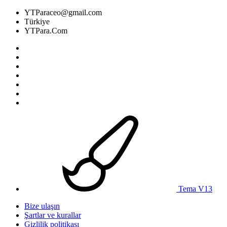
YTParaceo@gmail.com
Türkiye
YTPara.Com
Tema V13
Bize ulaşın
Şartlar ve kurallar
Gizlilik politikası