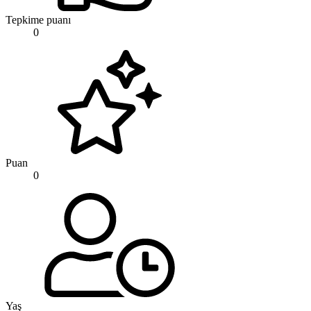
Tepkime puanı
0
Puan
0
Yaş