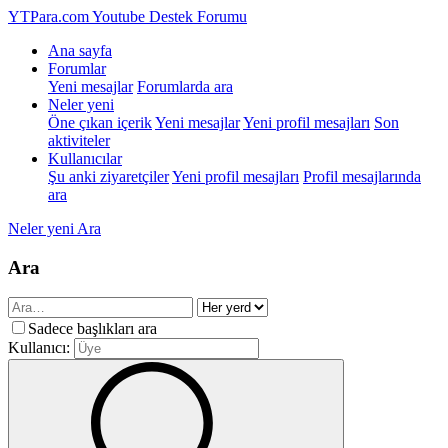
YTPara.com
Youtube Destek Forumu
Ana sayfa
Forumlar
Yeni mesajlar
Forumlarda ara
Neler yeni
Öne çıkan içerik
Yeni mesajlar
Yeni profil mesajları
Son
aktiviteler
Kullanıcılar
Şu anki ziyaretçiler
Yeni profil mesajları
Profil mesajlarında
ara
Neler yeni
Ara
Ara
Sadece başlıkları ara
Kullanıcı: