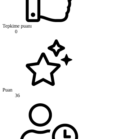
Tepkime puanı
0
Puan
36