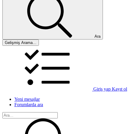
Ara
Gelişmiş Arama…
Giriş yap
Kayıt ol
Yeni mesajlar
Forumlarda ara