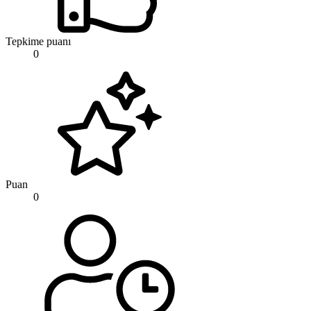
Tepkime puanı
0
Puan
0