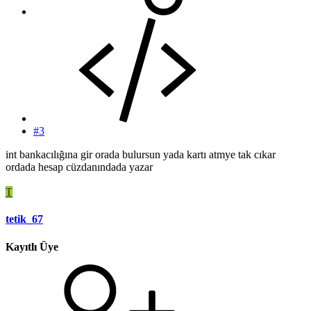
#3
int bankacılığına gir orada bulursun yada kartı atmye tak cıkar
ordada hesap cüzdanındada yazar
T
tetik_67
Kayıtlı Üye