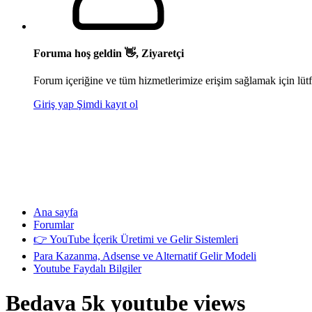
Foruma hoş geldin 👋, Ziyaretçi
Forum içeriğine ve tüm hizmetlerimize erişim sağlamak için lütf
Giriş yap
Şimdi kayıt ol
Ana sayfa
Forumlar
👉 YouTube İçerik Üretimi ve Gelir Sistemleri
Para Kazanma, Adsense ve Alternatif Gelir Modeli
Youtube Faydalı Bilgiler
Bedava 5k youtube views