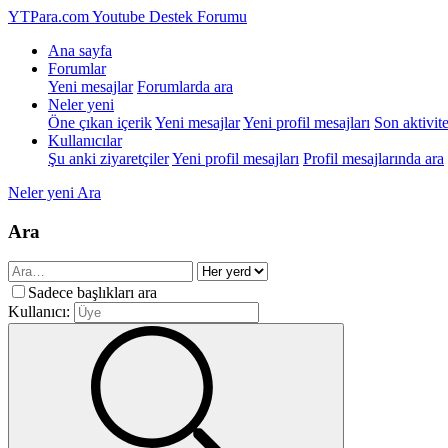
YTPara.com
Youtube Destek Forumu
Ana sayfa
Forumlar
Yeni mesajlar
Forumlarda ara
Neler yeni
Öne çıkan içerik
Yeni mesajlar
Yeni profil mesajları
Son aktivite
Kullanıcılar
Şu anki ziyaretçiler
Yeni profil mesajları
Profil mesajlarında ara
Neler yeni
Ara
Ara
Sadece başlıkları ara
Kullanıcı: