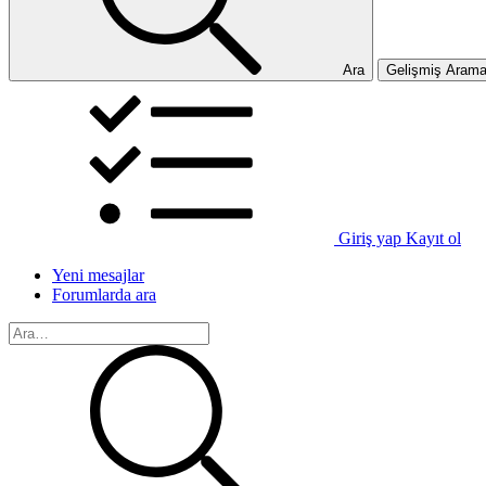
Ara
Gelişmiş Aram
Giriş yap
Kayıt ol
Yeni mesajlar
Forumlarda ara