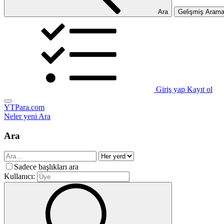
Ara
Gelişmiş Aram
Giriş yap
Kayıt ol
YTPara.com
Neler yeni
Ara
Ara
Sadece başlıkları ara
Kullanıcı: