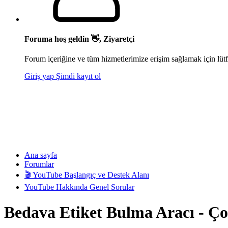
Foruma hoş geldin 👋, Ziyaretçi
Forum içeriğine ve tüm hizmetlerimize erişim sağlamak için lütf
Giriş yap
Şimdi kayıt ol
Ana sayfa
Forumlar
🎬 YouTube Başlangıç ve Destek Alanı
YouTube Hakkında Genel Sorular
Bedava Etiket Bulma Aracı - 