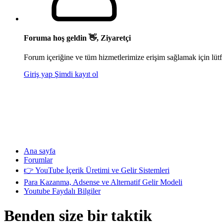
Foruma hoş geldin 👋, Ziyaretçi
Forum içeriğine ve tüm hizmetlerimize erişim sağlamak için lütf
Giriş yap
Şimdi kayıt ol
Ana sayfa
Forumlar
👉 YouTube İçerik Üretimi ve Gelir Sistemleri
Para Kazanma, Adsense ve Alternatif Gelir Modeli
Youtube Faydalı Bilgiler
Benden size bir taktik