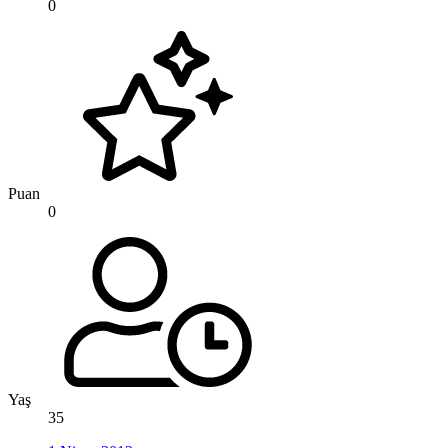
0
Puan
0
Yaş
35