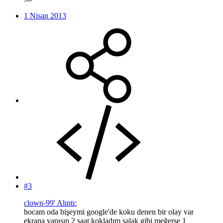
1 Nisan 2013
#3
clown-99' Alıntı:
hocam oda bişeymi google'de koku denen bir olay var
ekrana yapışıp 2 saat kokladım salak gibi meğerse 1