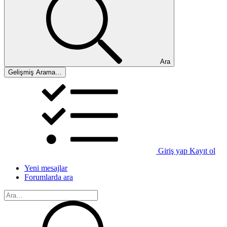
Ara
Gelişmiş Arama…
Giriş yap
Kayıt ol
Yeni mesajlar
Forumlarda ara