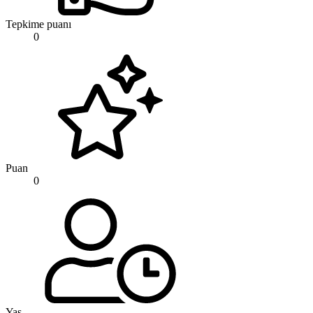
Tepkime puanı
0
Puan
0
Yaş