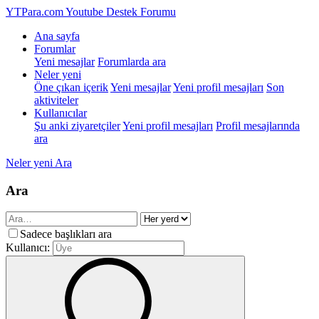
YTPara.com
Youtube Destek Forumu
Ana sayfa
Forumlar
Yeni mesajlar
Forumlarda ara
Neler yeni
Öne çıkan içerik
Yeni mesajlar
Yeni profil mesajları
Son
aktiviteler
Kullanıcılar
Şu anki ziyaretçiler
Yeni profil mesajları
Profil mesajlarında
ara
Neler yeni
Ara
Ara
Sadece başlıkları ara
Kullanıcı: