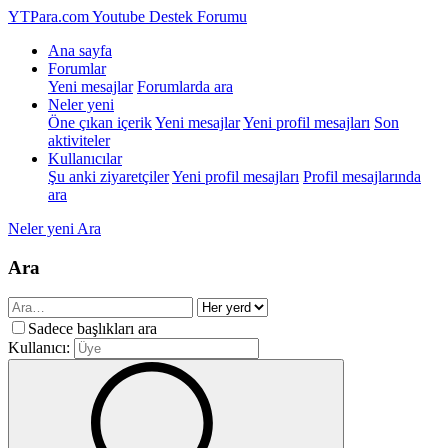
YTPara.com
Youtube Destek Forumu
Ana sayfa
Forumlar
Yeni mesajlar
Forumlarda ara
Neler yeni
Öne çıkan içerik
Yeni mesajlar
Yeni profil mesajları
Son
aktiviteler
Kullanıcılar
Şu anki ziyaretçiler
Yeni profil mesajları
Profil mesajlarında
ara
Neler yeni
Ara
Ara
Sadece başlıkları ara
Kullanıcı: