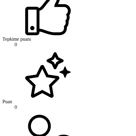
Tepkime puanı
0
Puan
0