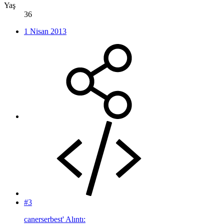
Yaş
36
1 Nisan 2013
#3
canerserbest' Alıntı: