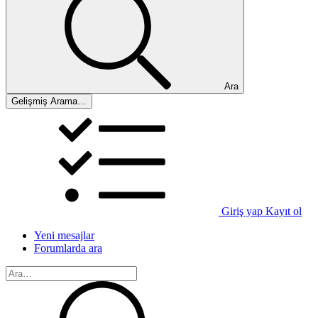
Ara
Gelişmiş Arama…
Giriş yap
Kayıt ol
Yeni mesajlar
Forumlarda ara