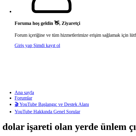
Foruma hoş geldin 👋, Ziyaretçi
Forum içeriğine ve tüm hizmetlerimize erişim sağlamak için lütf
Giriş yap
Şimdi kayıt ol
Ana sayfa
Forumlar
🎬 YouTube Başlangıç ve Destek Alanı
YouTube Hakkında Genel Sorular
dolar işareti olan yerde ünlem çı