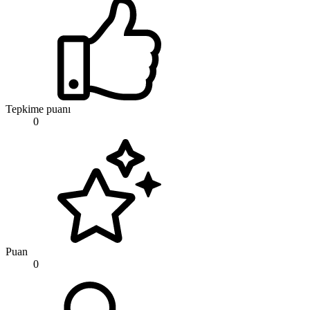
Tepkime puanı
0
Puan
0