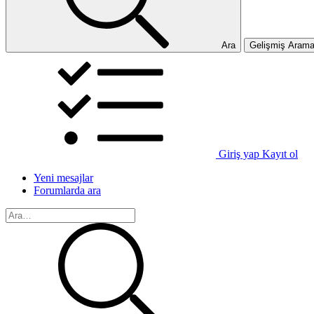
Ara
Gelişmiş Aram
Giriş yap
Kayıt ol
Yeni mesajlar
Forumlarda ara