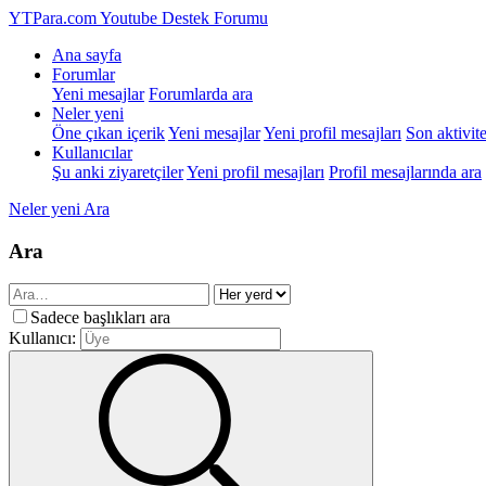
YTPara.com
Youtube Destek Forumu
Ana sayfa
Forumlar
Yeni mesajlar
Forumlarda ara
Neler yeni
Öne çıkan içerik
Yeni mesajlar
Yeni profil mesajları
Son aktivite
Kullanıcılar
Şu anki ziyaretçiler
Yeni profil mesajları
Profil mesajlarında ara
Neler yeni
Ara
Ara
Sadece başlıkları ara
Kullanıcı: