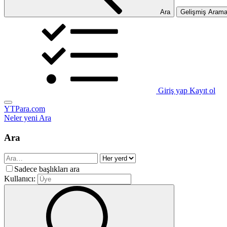
Ara
Gelişmiş Aram
Giriş yap
Kayıt ol
YTPara.com
Neler yeni
Ara
Ara
Sadece başlıkları ara
Kullanıcı: