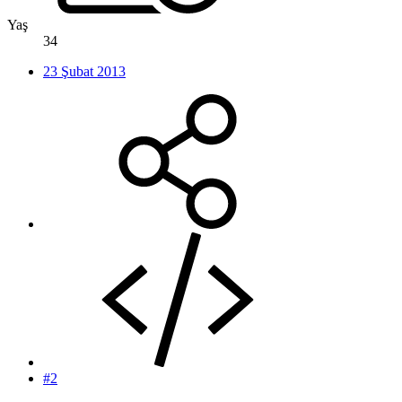
Yaş
34
23 Şubat 2013
#2