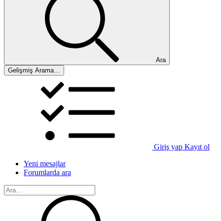
Ara
Gelişmiş Arama…
Giriş yap
Kayıt ol
Yeni mesajlar
Forumlarda ara