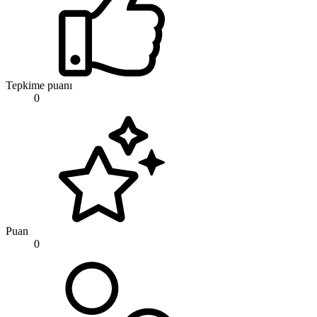
Tepkime puanı
0
Puan
0