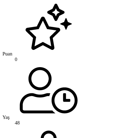
Puan
0
Yaş
48