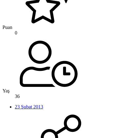
Puan
0
Yaş
36
23 Şubat 2013