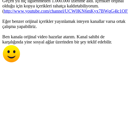
Geçen yıl hiç ilgilenmeden 1.000.000 izlenme aldı. İçerikler orijinal
olduğu için kopya içerikleri rahatça kaldırtabiliyorum.
(
http://www.youtube.com/channel/UCW0KN6mKyx7BWqG4lc1O
Eğer benzer orijinal içerikler yayınlamak isteyen kanallar varsa ortak
çalışma yapabiliriz.
Ben kanala orijinal video hazırlar atarım. Kanal sahibi de
karşılığında yine sosyal ağlar üzerinden bir şey teklif edebilir.