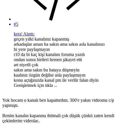
#5
kera' Alıntı:
geçen yılki kanalınız kapanmış
arkadaşlar aman ha sakın ama sakın asla kanalınızı
bi yere paylaşmayın
r10 da bi kaç kişi kanalını foruma yazdı
ondan sonra birileri hemen şikayet etti
art niyetli çok
sakın ama sakın bu hataya düşmeyin
kaalınız özgün değilse asla paylaşmayın
konu açtığınızda kanal pm ile verilir falan diyin
Genişletmek için tıkla ...
Yok hocam o kanalı ben kapattırdım. 300'e yakın videomu c/p
yapmıştı.
Benim kanalın kapanma ihtimali çok düşük çünkü zaten kendi
çekimlerim videolar..