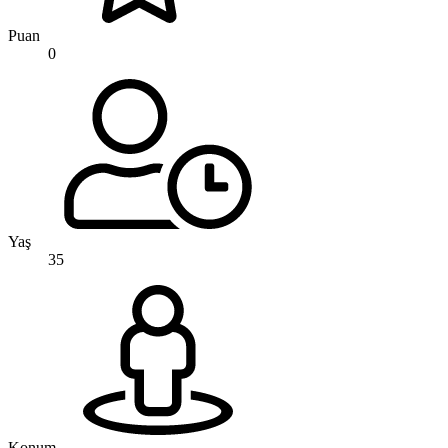
Puan
0
Yaş
35
Konum