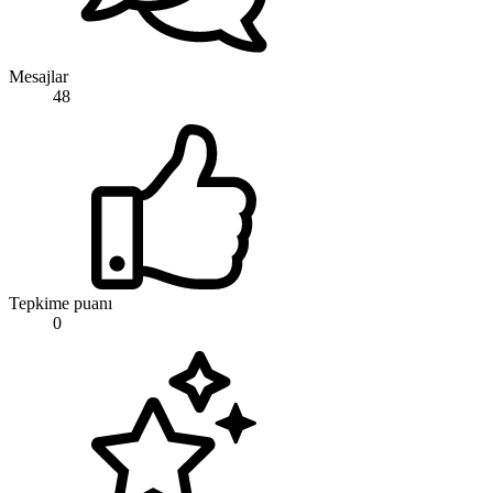
Mesajlar
48
Tepkime puanı
0