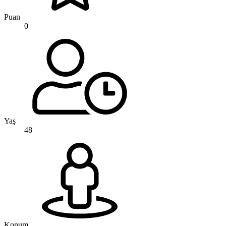
Puan
0
Yaş
48
Konum