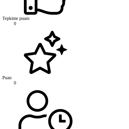
Tepkime puanı
0
Puan
0