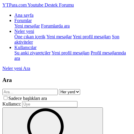
YTPara.com
Youtube Destek Forumu
Ana sayfa
Forumlar
Yeni mesajlar
Forumlarda ara
Neler yeni
Öne çıkan içerik
Yeni mesajlar
Yeni profil mesajları
Son
aktiviteler
Kullanıcılar
Şu anki ziyaretçiler
Yeni profil mesajları
Profil mesajlarında
ara
Neler yeni
Ara
Ara
Sadece başlıkları ara
Kullanıcı: