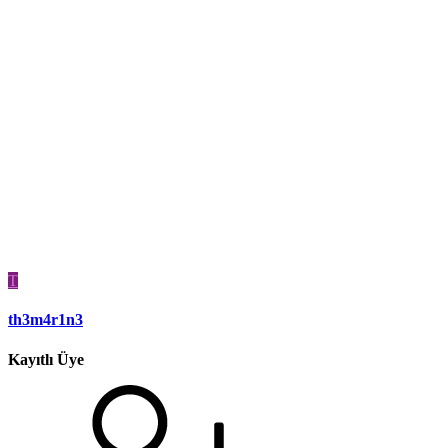
T
th3m4r1n3
Kayıtlı Üye