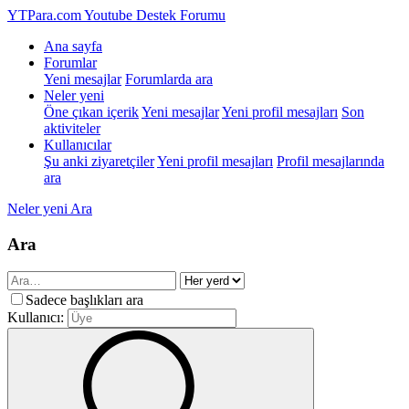
YTPara.com
Youtube Destek Forumu
Ana sayfa
Forumlar
Yeni mesajlar
Forumlarda ara
Neler yeni
Öne çıkan içerik
Yeni mesajlar
Yeni profil mesajları
Son
aktiviteler
Kullanıcılar
Şu anki ziyaretçiler
Yeni profil mesajları
Profil mesajlarında
ara
Neler yeni
Ara
Ara
Sadece başlıkları ara
Kullanıcı: