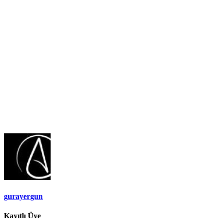
gurayergun
Kayıtlı Üye