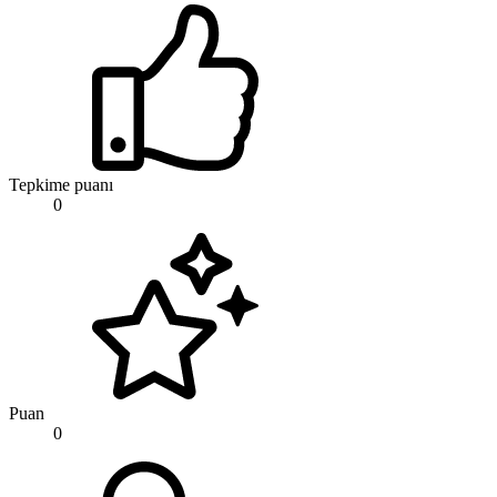
Tepkime puanı
0
Puan
0