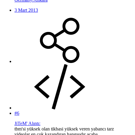
3 Mart 2013
#6
JiTeM' Alıntı:
tbm'si yüksek olan tikbasi yüksek veren yabancı tarz
videolar en cok kazandıran hangısıdır acaba