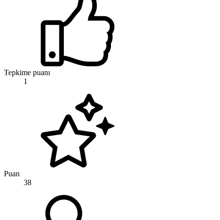
Tepkime puanı
1
Puan
38