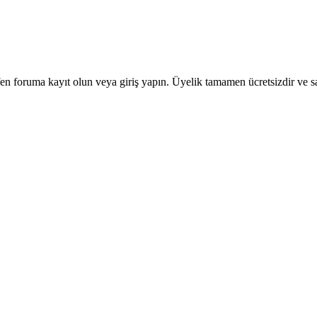
en foruma kayıt olun veya giriş yapın. Üyelik tamamen ücretsizdir ve sa