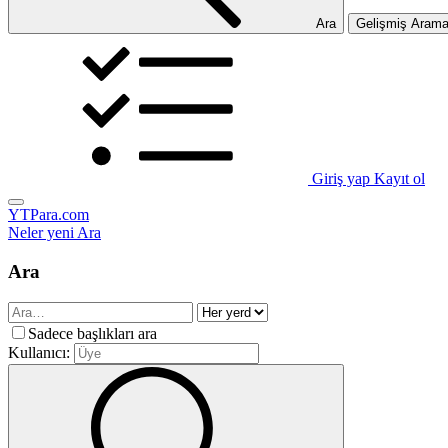
Ara
Gelişmiş Aram
Giriş yap
Kayıt ol
YTPara.com
Neler yeni
Ara
Ara
Sadece başlıkları ara
Kullanıcı: