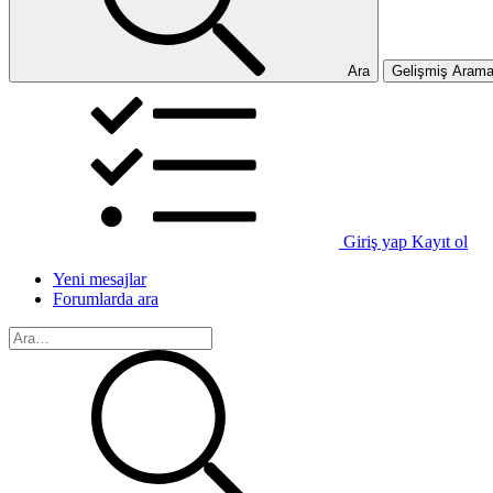
Ara
Gelişmiş Aram
Giriş yap
Kayıt ol
Yeni mesajlar
Forumlarda ara