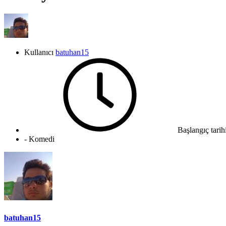
Kullanıcı
batuhan15
Başlangıç tarih
- Komedi
batuhan15