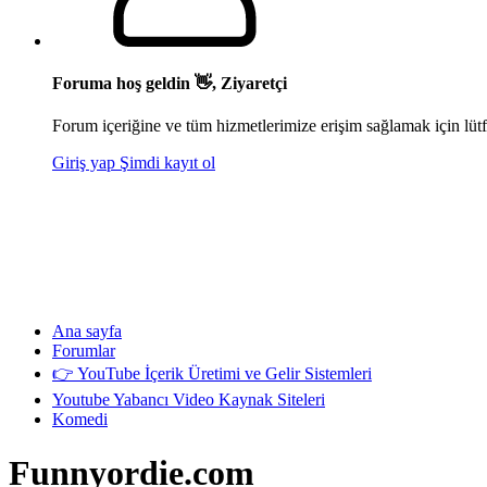
Foruma hoş geldin 👋, Ziyaretçi
Forum içeriğine ve tüm hizmetlerimize erişim sağlamak için lütf
Giriş yap
Şimdi kayıt ol
Ana sayfa
Forumlar
👉 YouTube İçerik Üretimi ve Gelir Sistemleri
Youtube Yabancı Video Kaynak Siteleri
Komedi
Funnyordie.com