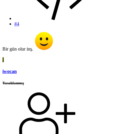
#4
Bir gün olur inş.
I
iwocan
Yasaklanmış