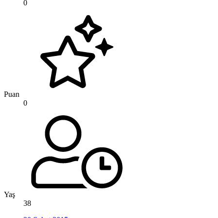
0
Puan
0
Yaş
38