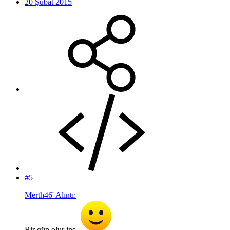
20 Şubat 2015
#5
Merth46' Alıntı:
Bir gün olur inş.