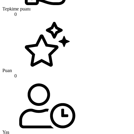
Tepkime puanı
0
Puan
0
Yaş