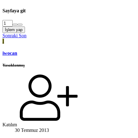
Sayfaya git
İşlem yap
Sonraki
Son
I
iwocan
Yasaklanmış
Katılım
30 Temmuz 2013