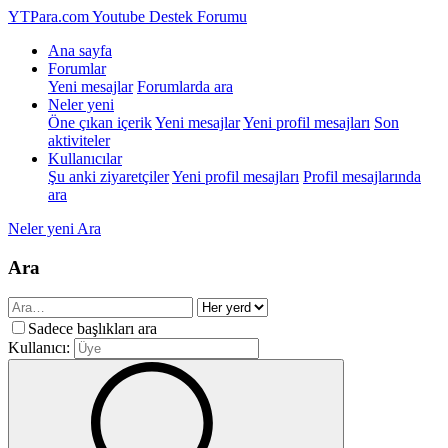
YTPara.com
Youtube Destek Forumu
Ana sayfa
Forumlar
Yeni mesajlar
Forumlarda ara
Neler yeni
Öne çıkan içerik
Yeni mesajlar
Yeni profil mesajları
Son
aktiviteler
Kullanıcılar
Şu anki ziyaretçiler
Yeni profil mesajları
Profil mesajlarında
ara
Neler yeni
Ara
Ara
Sadece başlıkları ara
Kullanıcı: