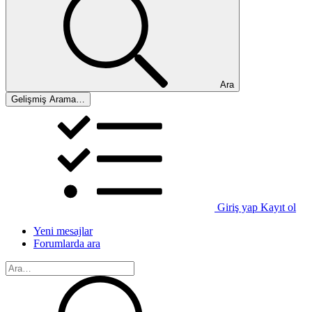
Ara
Gelişmiş Arama…
Giriş yap
Kayıt ol
Yeni mesajlar
Forumlarda ara