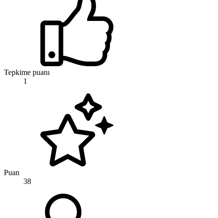
Tepkime puanı
1
Puan
38