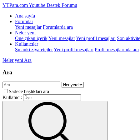
YTPara.com
Youtube Destek Forumu
Ana sayfa
Forumlar
Yeni mesajlar
Forumlarda ara
Neler yeni
Öne çıkan içerik
Yeni mesajlar
Yeni profil mesajları
Son aktivite
Kullanıcılar
Şu anki ziyaretçiler
Yeni profil mesajları
Profil mesajlarında ara
Neler yeni
Ara
Ara
Sadece başlıkları ara
Kullanıcı: