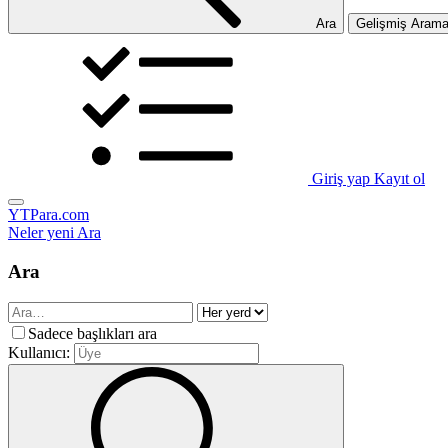
Ara
Gelişmiş Aram
Giriş yap
Kayıt ol
YTPara.com
Neler yeni
Ara
Ara
Sadece başlıkları ara
Kullanıcı: