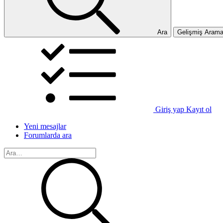
Ara
Gelişmiş Aram
Giriş yap
Kayıt ol
Yeni mesajlar
Forumlarda ara