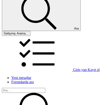
Ara
Gelişmiş Arama…
Giriş yap
Kayıt ol
Yeni mesajlar
Forumlarda ara