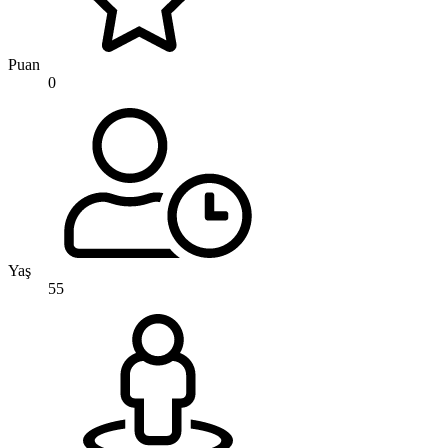
Puan
0
Yaş
55