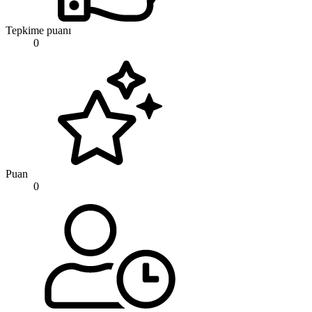
Tepkime puanı
0
Puan
0