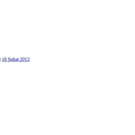
i
18 Şubat 2013