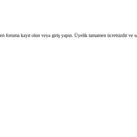
en foruma kayıt olun veya giriş yapın. Üyelik tamamen ücretsizdir ve sa