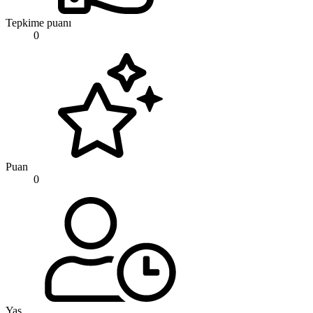
Tepkime puanı
0
Puan
0
Yaş