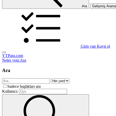
Ara
Gelişmiş Aram
Giriş yap
Kayıt ol
YTPara.com
Neler yeni
Ara
Ara
Sadece başlıkları ara
Kullanıcı: