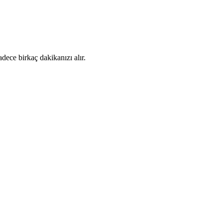
dece birkaç dakikanızı alır.