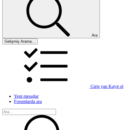
Ara
Gelişmiş Arama…
Giriş yap
Kayıt ol
Yeni mesajlar
Forumlarda ara