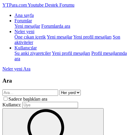
YTPara.com
Youtube Destek Forumu
Ana sayfa
Forumlar
Yeni mesajlar
Forumlarda ara
Neler yeni
Öne çıkan içerik
Yeni mesajlar
Yeni profil mesajları
Son
aktiviteler
Kullanıcılar
Şu anki ziyaretçiler
Yeni profil mesajları
Profil mesajlarında
ara
Neler yeni
Ara
Ara
Sadece başlıkları ara
Kullanıcı: