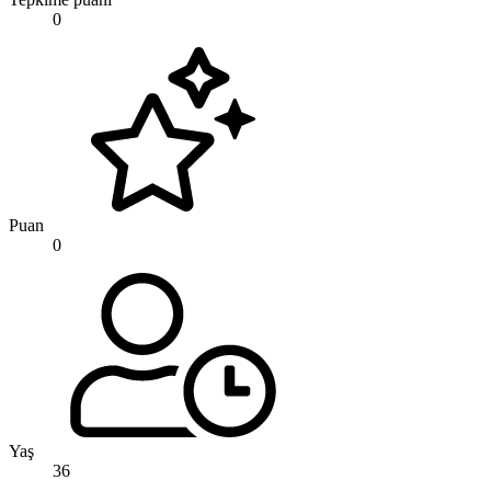
0
Puan
0
Yaş
36