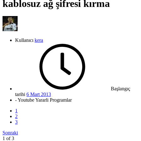
kablosuz ağ şifresi kırma
Kullanıcı
kera
Başlangıç
tarihi
6 Mart 2013
- Youtube Yararli Programlar
1
2
3
Sonraki
1 of 3