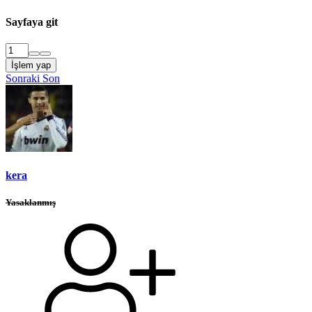
Sayfaya git
İşlem yap
Sonraki
Son
kera
Yasaklanmış