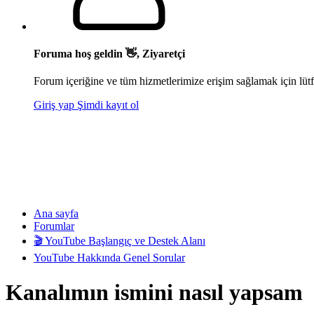
Foruma hoş geldin 👋, Ziyaretçi
Forum içeriğine ve tüm hizmetlerimize erişim sağlamak için lütf
Giriş yap
Şimdi kayıt ol
Ana sayfa
Forumlar
🎬 YouTube Başlangıç ve Destek Alanı
YouTube Hakkında Genel Sorular
Kanalımın ismini nasıl yapsam