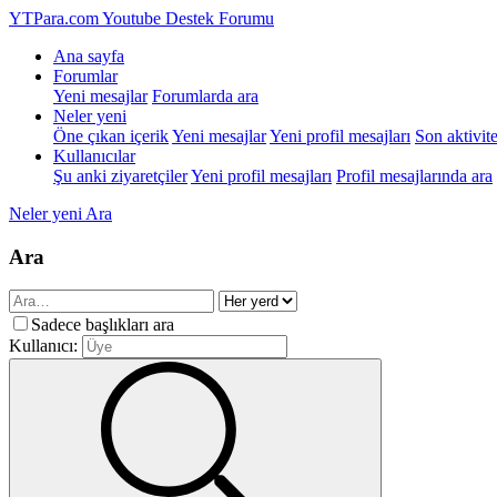
YTPara.com
Youtube Destek Forumu
Ana sayfa
Forumlar
Yeni mesajlar
Forumlarda ara
Neler yeni
Öne çıkan içerik
Yeni mesajlar
Yeni profil mesajları
Son aktivite
Kullanıcılar
Şu anki ziyaretçiler
Yeni profil mesajları
Profil mesajlarında ara
Neler yeni
Ara
Ara
Sadece başlıkları ara
Kullanıcı: