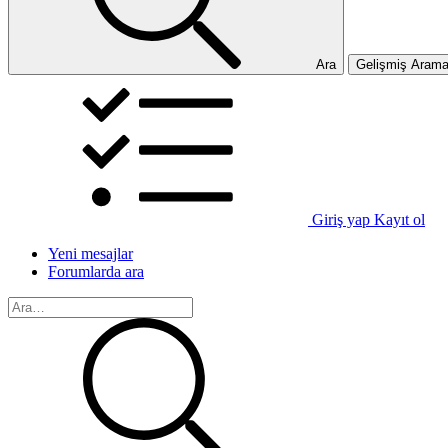
Ara
Gelişmiş Aram
Giriş yap
Kayıt ol
Yeni mesajlar
Forumlarda ara