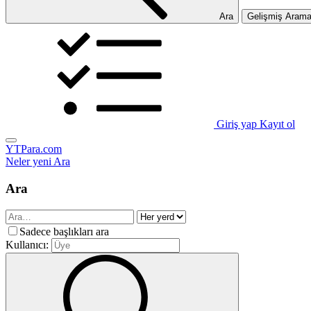
Ara
Gelişmiş Aram
Giriş yap
Kayıt ol
YTPara.com
Neler yeni
Ara
Ara
Sadece başlıkları ara
Kullanıcı: