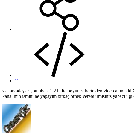
#1
s.a. arkadaşlar youtube a 1,2 hafta boyunca hertelden video attım ald
kanalımın ismini ne yapayım birkaç örnek verebilirmisiniz yabacı ilgi