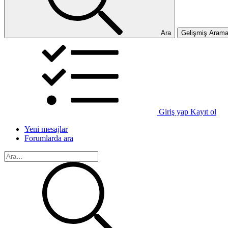
Ara
Gelişmiş Aram
Giriş yap
Kayıt ol
Yeni mesajlar
Forumlarda ara