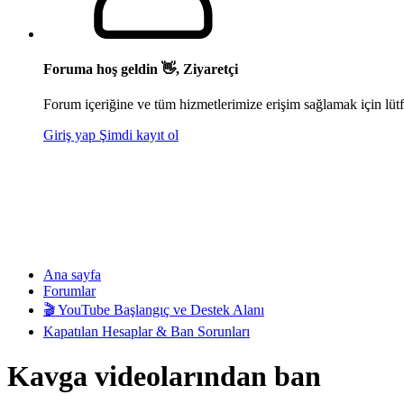
Foruma hoş geldin 👋, Ziyaretçi
Forum içeriğine ve tüm hizmetlerimize erişim sağlamak için lütf
Giriş yap
Şimdi kayıt ol
Ana sayfa
Forumlar
🎬 YouTube Başlangıç ve Destek Alanı
Kapatılan Hesaplar & Ban Sorunları
Kavga videolarından ban