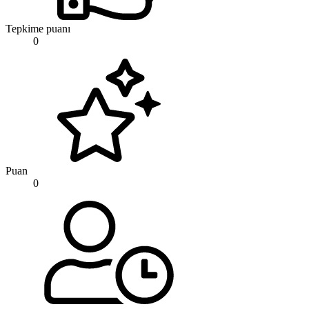
Tepkime puanı
0
Puan
0