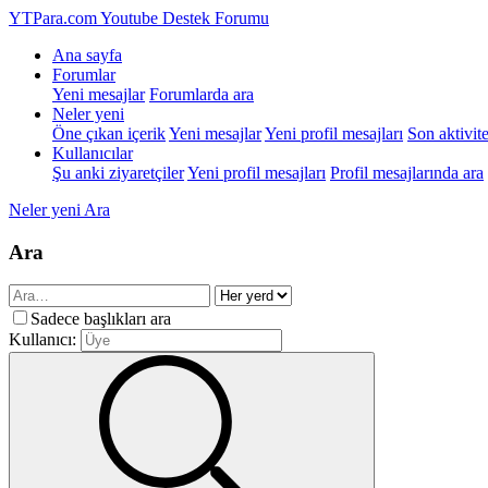
YTPara.com
Youtube Destek Forumu
Ana sayfa
Forumlar
Yeni mesajlar
Forumlarda ara
Neler yeni
Öne çıkan içerik
Yeni mesajlar
Yeni profil mesajları
Son aktivite
Kullanıcılar
Şu anki ziyaretçiler
Yeni profil mesajları
Profil mesajlarında ara
Neler yeni
Ara
Ara
Sadece başlıkları ara
Kullanıcı: