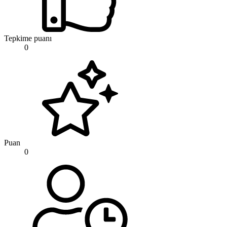
Tepkime puanı
0
Puan
0