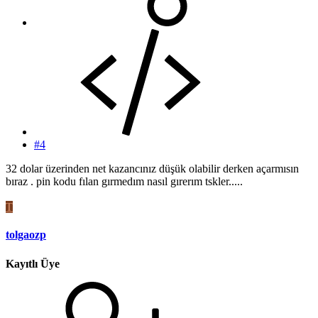
#4
32 dolar üzerinden net kazancınız düşük olabilir derken açarmısın
bıraz . pin kodu fılan gırmedım nasıl gırerım tskler.....
T
tolgaozp
Kayıtlı Üye