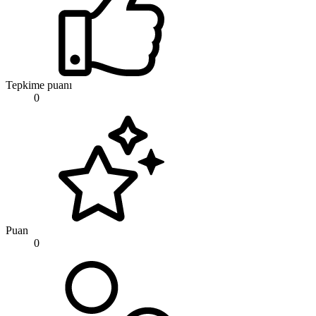
Tepkime puanı
0
Puan
0