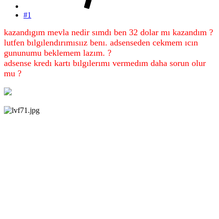
#1
kazandıgım mevla nedir sımdı ben 32 dolar mı kazandım ?
lutfen bılgılendırımısıız benı. adsenseden cekmem ıcın
gununumu beklemem lazım. ?
adsense kredı kartı bılgılerımı vermedım daha sorun olur
mu ?