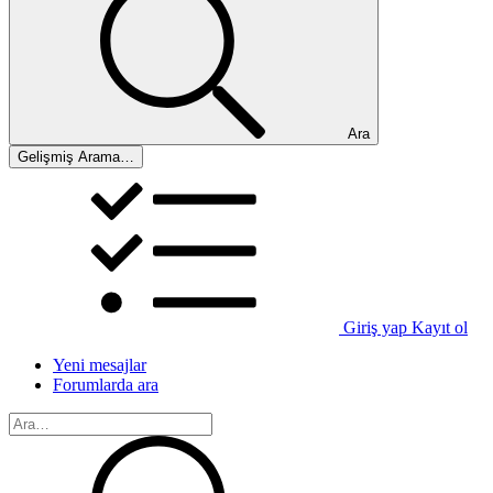
Ara
Gelişmiş Arama…
Giriş yap
Kayıt ol
Yeni mesajlar
Forumlarda ara