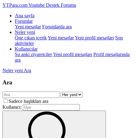
YTPara.com
Youtube Destek Forumu
Ana sayfa
Forumlar
Yeni mesajlar
Forumlarda ara
Neler yeni
Öne çıkan içerik
Yeni mesajlar
Yeni profil mesajları
Son
aktiviteler
Kullanıcılar
Şu anki ziyaretçiler
Yeni profil mesajları
Profil mesajlarında
ara
Neler yeni
Ara
Ara
Sadece başlıkları ara
Kullanıcı: