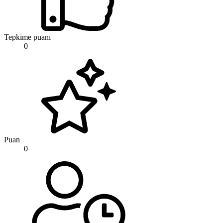
Tepkime puanı
0
Puan
0