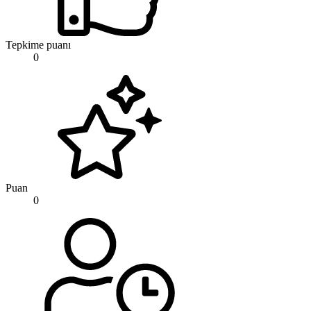
Tepkime puanı
0
Puan
0