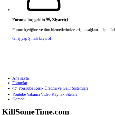
Foruma hoş geldin 👋, Ziyaretçi
Forum içeriğine ve tüm hizmetlerimize erişim sağlamak için lütf
Giriş yap
Şimdi kayıt ol
Ana sayfa
Forumlar
👉 YouTube İçerik Üretimi ve Gelir Sistemleri
Youtube Yabancı Video Kaynak Siteleri
Komedi
KillSomeTime.com