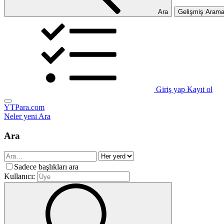
Ara
Gelişmiş Aram
Giriş yap
Kayıt ol
YTPara.com
Neler yeni
Ara
Ara
Sadece başlıkları ara
Kullanıcı: