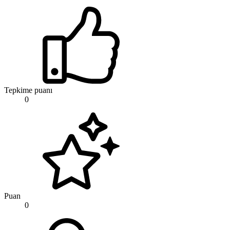
Tepkime puanı
0
Puan
0