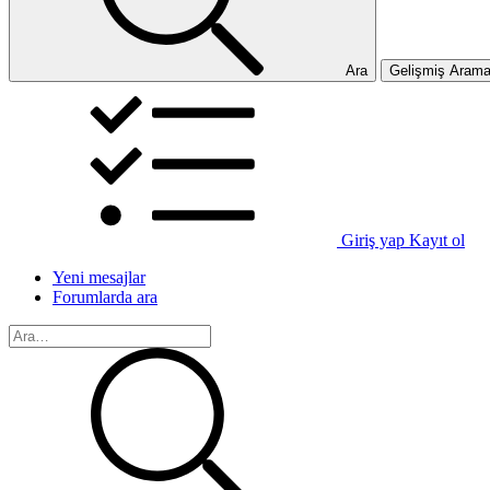
Ara
Gelişmiş Aram
Giriş yap
Kayıt ol
Yeni mesajlar
Forumlarda ara