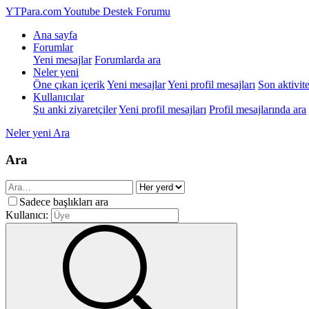
YTPara.com
Youtube Destek Forumu
Ana sayfa
Forumlar
Yeni mesajlar
Forumlarda ara
Neler yeni
Öne çıkan içerik
Yeni mesajlar
Yeni profil mesajları
Son aktivite
Kullanıcılar
Şu anki ziyaretçiler
Yeni profil mesajları
Profil mesajlarında ara
Neler yeni
Ara
Ara
Sadece başlıkları ara
Kullanıcı: