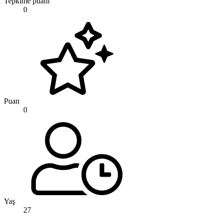
Tepkime puanı
0
Puan
0
Yaş
27