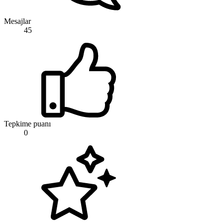
Mesajlar
45
Tepkime puanı
0