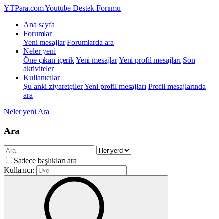
YTPara.com
Youtube Destek Forumu
Ana sayfa
Forumlar
Yeni mesajlar
Forumlarda ara
Neler yeni
Öne çıkan içerik
Yeni mesajlar
Yeni profil mesajları
Son
aktiviteler
Kullanıcılar
Şu anki ziyaretçiler
Yeni profil mesajları
Profil mesajlarında
ara
Neler yeni
Ara
Ara
Sadece başlıkları ara
Kullanıcı: