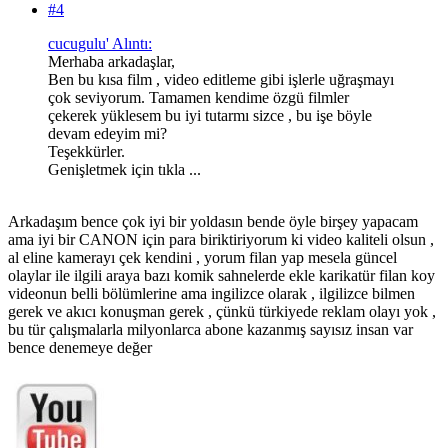
#4
cucugulu' Alıntı:
Merhaba arkadaşlar,
Ben bu kısa film , video editleme gibi işlerle uğraşmayı
çok seviyorum. Tamamen kendime özgü filmler
çekerek yüklesem bu iyi tutarmı sizce , bu işe böyle
devam edeyim mi?
Teşekkürler.
Genişletmek için tıkla ...
Arkadaşım bence çok iyi bir yoldasın bende öyle birşey yapacam
ama iyi bir CANON için para biriktiriyorum ki video kaliteli olsun ,
al eline kamerayı çek kendini , yorum filan yap mesela güncel
olaylar ile ilgili araya bazı komik sahnelerde ekle karikatür filan koy
videonun belli bölümlerine ama ingilizce olarak , ilgilizce bilmen
gerek ve akıcı konuşman gerek , çünkü türkiyede reklam olayı yok ,
bu tür çalışmalarla milyonlarca abone kazanmış sayısız insan var
bence denemeye değer