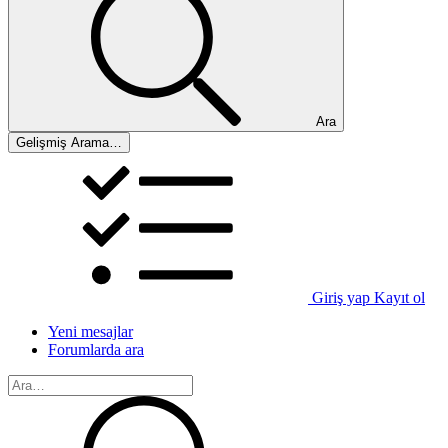
Ara
Gelişmiş Arama…
Giriş yap
Kayıt ol
Yeni mesajlar
Forumlarda ara