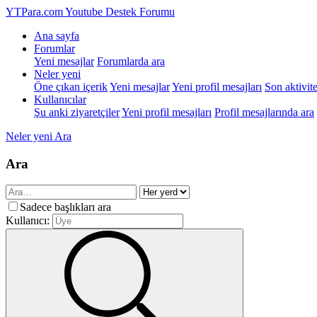
YTPara.com
Youtube Destek Forumu
Ana sayfa
Forumlar
Yeni mesajlar
Forumlarda ara
Neler yeni
Öne çıkan içerik
Yeni mesajlar
Yeni profil mesajları
Son aktivite
Kullanıcılar
Şu anki ziyaretçiler
Yeni profil mesajları
Profil mesajlarında ara
Neler yeni
Ara
Ara
Sadece başlıkları ara
Kullanıcı: