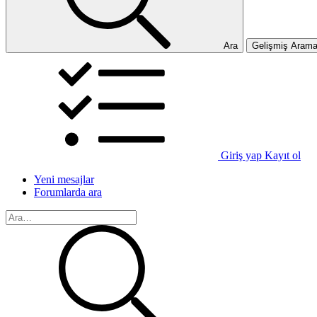
Ara
Gelişmiş Aram
Giriş yap
Kayıt ol
Yeni mesajlar
Forumlarda ara