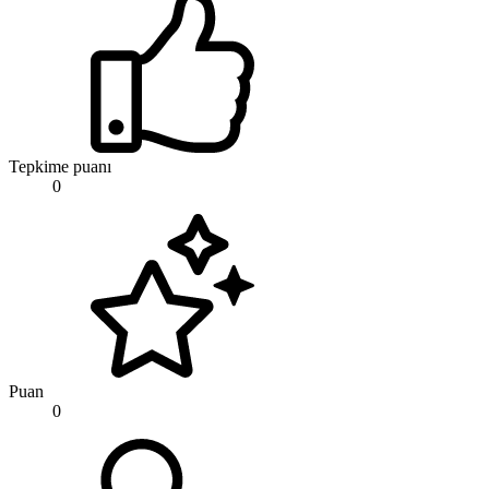
Tepkime puanı
0
Puan
0