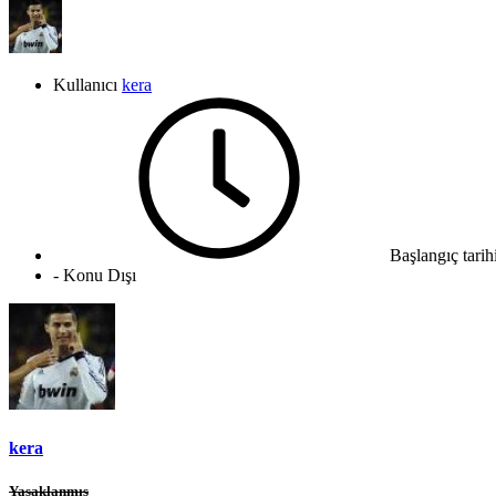
Kullanıcı
kera
Başlangıç tarih
- Konu Dışı
kera
Yasaklanmış