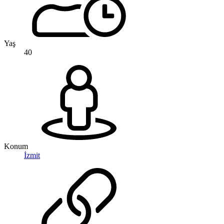
Yaş
40
Konum
İzmit