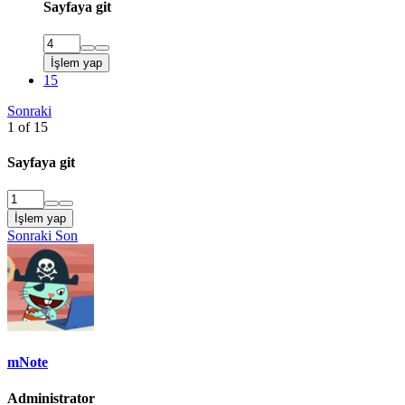
Sayfaya git
İşlem yap
15
Sonraki
1 of 15
Sayfaya git
İşlem yap
Sonraki
Son
mNote
Administrator