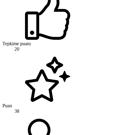
Tepkime puanı
20
Puan
38