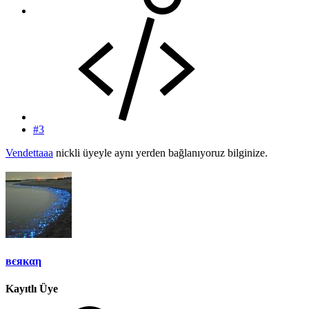
#3
Vendettaaa
nickli üyeyle aynı yerden bağlanıyoruz bilginize.
вєякαη
Kayıtlı Üye