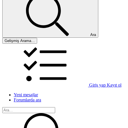
Ara
Gelişmiş Arama…
Giriş yap
Kayıt ol
Yeni mesajlar
Forumlarda ara