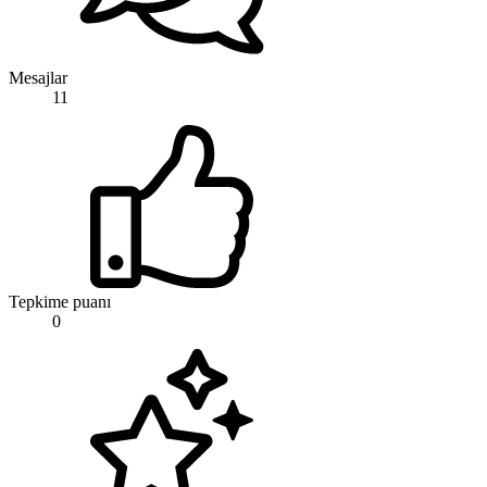
Mesajlar
11
Tepkime puanı
0