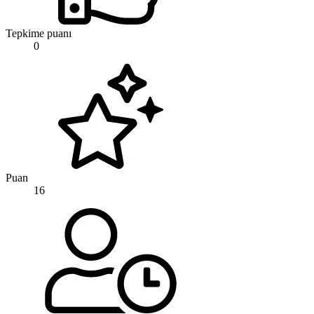
Tepkime puanı
0
Puan
16