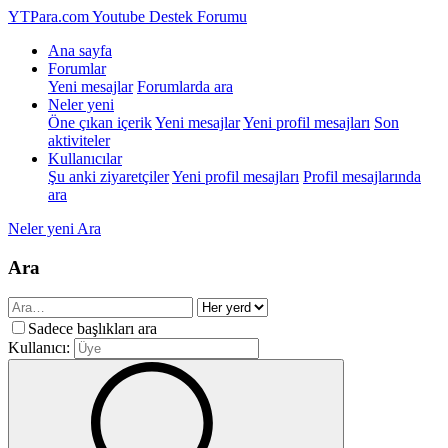
YTPara.com
Youtube Destek Forumu
Ana sayfa
Forumlar
Yeni mesajlar
Forumlarda ara
Neler yeni
Öne çıkan içerik
Yeni mesajlar
Yeni profil mesajları
Son
aktiviteler
Kullanıcılar
Şu anki ziyaretçiler
Yeni profil mesajları
Profil mesajlarında
ara
Neler yeni
Ara
Ara
Sadece başlıkları ara
Kullanıcı: