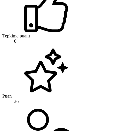
Tepkime puanı
0
Puan
36