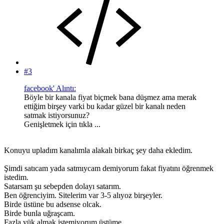
#3
facebook' Alıntı:
Böyle bir kanala fiyat biçmek bana düşmez ama merak
ettiğim birşey varki bu kadar güzel bir kanalı neden
satmak istiyorsunuz?
Genişletmek için tıkla ...
Konuyu upladım kanalımla alakalı birkaç şey daha ekledim.
Şimdi satıcam yada satmıycam demiyorum fakat fiyatını öğrenmek
istedim.
Satarsam şu sebepden dolayı satarım.
Ben öğrenciyim. Sitelerim var 3-5 alıyoz birşeyler.
Birde üstüne bu adsense olcak.
Birde bunla uğraşcam.
Fazla yük almak istemiyorum üstüme.