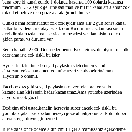
bana gore bi kanal gunde 1 dolarda kazansa 100 dolarda kazansa
macimum 1.5-2 aylik gelirine satilmali ve bu tur kanallari alanlar cok
dikkat etmeli ve riski goze alarak girmeli bu ise.
Cunki kanal sorunsuzdur,cok cok iyidir ama alir 2 gun sonra kanal
patlar bir videodan dolayi yazik olur.Bu durumda satan kisi suclu
degildir olamazda ama iste vicdan meselesi ve alan kisinin onca
giden parasi vs durumu var.
Senin kanalin 2.000 Dolar eder bence.Fazla etmez demiyorum tabiki
eder ama iste cok riskli bu isler.
Ayrica bu izlenimleri sosyal paylasim sitelerinden vs mi
aliyorsun,yoksa tamamen youtube uzeri ve abonelerindenmi
aliyorsun o onemli.
Facebook vs gibi sosyal paylasimlar uzerinden geliyorsa bu
kazanc,alan kisi senin kadar kazanamaz.Ama youtube uzerinden
aliyorsan cok guzel.
Dedigim gibi ustad,kanalin herseyin super ancak cok riskli bu
youtubda ,alan yada satan herseyi goze almali,sonuclar kotu olursa
araya kavga dovus girmemeli.
Birde daha once odeme aldinizmi ! Eger almamissaniz eger,odeme