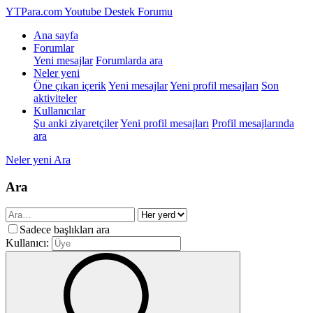
YTPara.com
Youtube Destek Forumu
Ana sayfa
Forumlar
Yeni mesajlar
Forumlarda ara
Neler yeni
Öne çıkan içerik
Yeni mesajlar
Yeni profil mesajları
Son
aktiviteler
Kullanıcılar
Şu anki ziyaretçiler
Yeni profil mesajları
Profil mesajlarında
ara
Neler yeni
Ara
Ara
Sadece başlıkları ara
Kullanıcı: