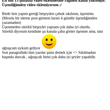
En son 15 şubatda video eklenmesine rağmen kanal yükselişte.
Üşendiğimden video eklemiyorum :/
Birde ben yapım gereği birşeyden çabuk sıkılırım, üşenirim.
(Mesela bir siteme post girmem lazım 4 gündür üşendiğimden
yazamadım)
Üşenmeden sürekli birşeyler yapsam çok daha iyi olurdu.
Sürekli diyorum kendime şu kanala çaba göster üşenme ama, tam
uğraşcam uykum geliyor
Son paragraftaki tüm yazılar şunu demek için => Sıkılmadan
başında durcak , uğraşcak birisi çok daha iyi şeyler yapabilir.