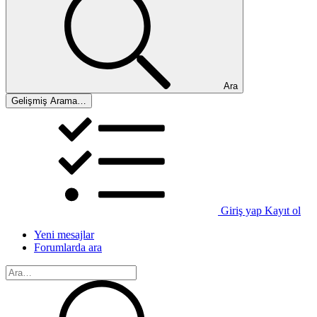
Ara
Gelişmiş Arama…
Giriş yap
Kayıt ol
Yeni mesajlar
Forumlarda ara