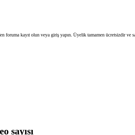
en foruma kayıt olun veya giriş yapın. Üyelik tamamen ücretsizdir ve sa
o sayısı