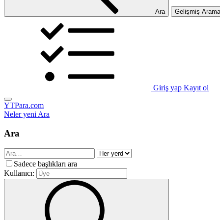
Ara
Gelişmiş Aram
Giriş yap
Kayıt ol
YTPara.com
Neler yeni
Ara
Ara
Sadece başlıkları ara
Kullanıcı: