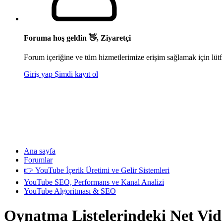
Foruma hoş geldin 👋, Ziyaretçi
Forum içeriğine ve tüm hizmetlerimize erişim sağlamak için lütf
Giriş yap
Şimdi kayıt ol
Ana sayfa
Forumlar
👉 YouTube İçerik Üretimi ve Gelir Sistemleri
YouTube SEO, Performans ve Kanal Analizi
YouTube Algoritması & SEO
Oynatma Listelerindeki Net Vide