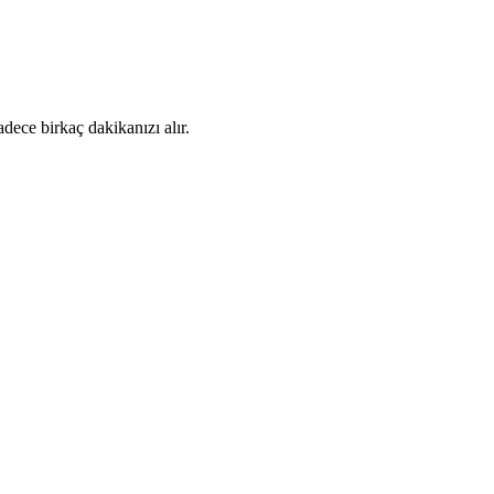
dece birkaç dakikanızı alır.