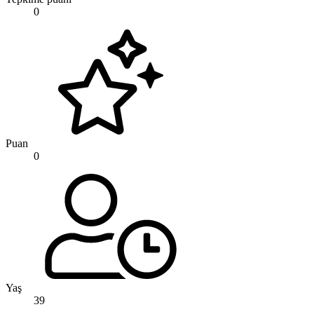
0
Puan
0
Yaş
39