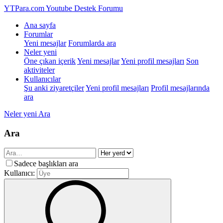
YTPara.com
Youtube Destek Forumu
Ana sayfa
Forumlar
Yeni mesajlar
Forumlarda ara
Neler yeni
Öne çıkan içerik
Yeni mesajlar
Yeni profil mesajları
Son
aktiviteler
Kullanıcılar
Şu anki ziyaretçiler
Yeni profil mesajları
Profil mesajlarında
ara
Neler yeni
Ara
Ara
Sadece başlıkları ara
Kullanıcı: