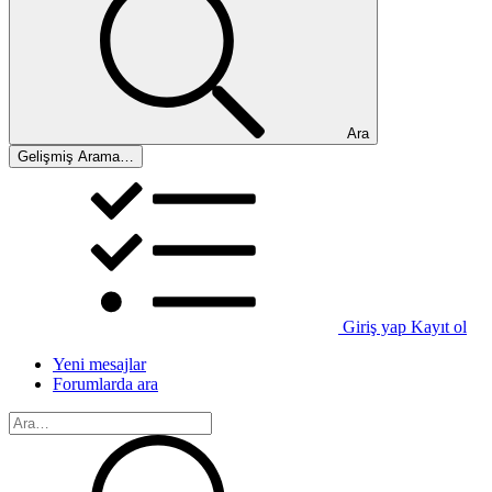
Ara
Gelişmiş Arama…
Giriş yap
Kayıt ol
Yeni mesajlar
Forumlarda ara