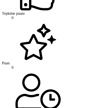
Tepkime puanı
0
Puan
0