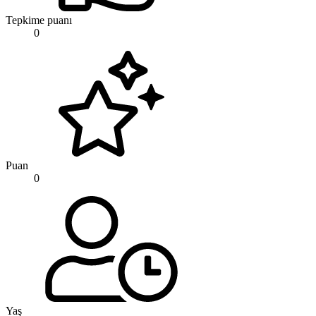
Tepkime puanı
0
Puan
0
Yaş