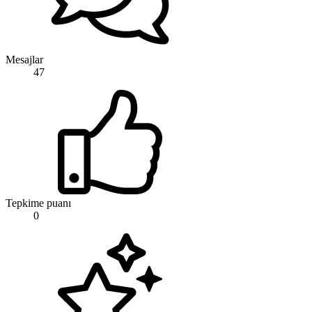
Mesajlar
47
Tepkime puanı
0